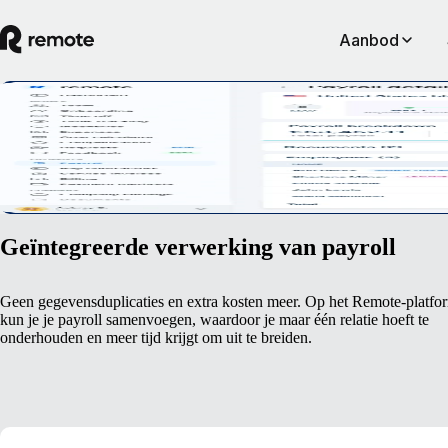
Aanbod
Gestroomlijnd payrollmanagement
Als je je werknemers betaalt via Remote, heb je in één oogopslag inzi
Demo boeken
Geïntegreerde verwerking van payroll
Geen gegevensduplicaties en extra kosten meer. Op het Remote-platfo
kun je je payroll samenvoegen, waardoor je maar één relatie hoeft te
onderhouden en meer tijd krijgt om uit te breiden.