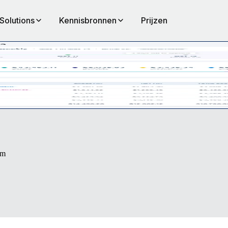
Solutions
Kennisbronnen
Prijzen
cht in je payrollkosten en -voortgang. Ervaar transparant, nauwkeurig 
rm