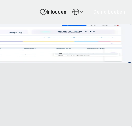
Inloggen
Demo boeken
en eenvoudig payrollmanagement zoals nooit tevoren.