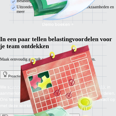
Belastingvrije inkomsten en lagere percentages
Uitzonderingen voor investeringen, zzp-werkzaamheden en
meer
Demo boeken
In een paar tellen belastingvoordelen voor
je team ontdekken
Maak eenvoudig gebruik van speciale belastingregelingen.
Proactieve checks
We scannen automatisch op werknemers die mogelijk in
aanmerking komen voor belastingkortingen of -voordelen.
Ons team neemt tijdens het onboardingsproces contact op
met deze werknemers.