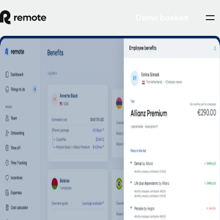
Demo boeken
Speciale belastingregelingen en -voordelen
voor je internationale team
Demo boeken
Zorg dat werknemers belastingkortingen en -voordelen van speciale
belastingregelingen niet mislopen. Het deskundige belastingteam van
Remote zoekt deze belastingvoordelen voor je uit als gratis extra
service voor Employer of Record-klanten.