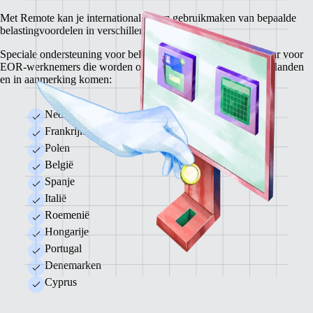
Met Remote kan je internationale team gebruikmaken van bepaalde
belastingvoordelen in verschillende landen.
Speciale ondersteuning voor belastingbepalingen is beschikbaar voor
EOR-werknemers die worden overgeplaatst naar de volgende landen
en in aanmerking komen:
Nederland
Frankrijk
Polen
België
Spanje
Italië
Roemenië
Hongarije
Portugal
Denemarken
Cyprus