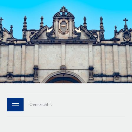
Zzp'ers internationaal onboarden en beheren
Betalingscalculator voor zzp'ers
Inloggen
Nederlands
Ontdek valuta-opties en betaalsnelheden voor
PEO
GROEIFASE
internationale zzp'ers
Ingewikkelde HR-taken eenvoudig uitbesteden
Français
Start-ups
Flexibele global HR en payroll solutions voor groeiende
LEREN MET REMOTE
Deutsch
bedrijven
INFRASTRUCTUUR
Onderzoek en gidsen
Remote Embedded
Mid-market
Español
HR naadloos in workflows integreren
Casestudy's
Teams uitbreiden met HR solutions op maat
Italiano
Platform
HR-woordenlijst
Enterprise
Ingebouwde essentiële HR-functies voor je team
Global HR voor grote bedrijven
Português (Portugal)
Checklists en templates
Verbinden
Nieuw
Bibliotheek met functiebeschrijvingen
日本語
AI-tools koppelen aan Remote met onze MCP
WERK MET ONS SAMEN
Overzicht
Strategische technologiepartners
Webinars
Integraties
한국어
Integreer global HR flexibel in je platform
Processen stroomlijnen met essentiële zakelijke tools
Evenementen
中文（简体）
Een partner worden
Newsroom