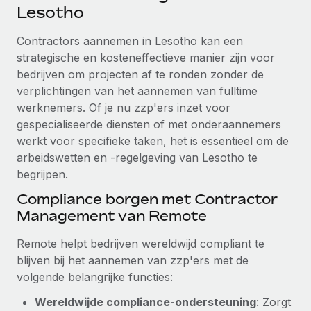
Ontdek hoe je met ons kunt samenwerken
DIENSTEN
Lesotho
Inzicht in salaris en talent
Vraag een expert
Remote Build
Binnenkort beschikbaar
Contractors aannemen in Lesotho kan een
Krijg hulp van global HR- en juridische experts
Integraties en advies over AI-automatiseringen
strategische en kosteneffectieve manier zijn voor
Inzichtencentrum
bedrijven om projecten af te ronden zonder de
Achtergrondonderzoek
Support
verplichtingen van het aannemen van fulltime
Vereenvoudig het screeningsproces van
CASESTUDY'S
werknemers. Of je nu zzp'ers inzet voor
kandidaten
Alle bronnen bekijken
gespecialiseerde diensten of met onderaannemers
Hoe AI-pionier Weaviate zijn team met 120%
werkt voor specifieke taken, het is essentieel om de
liet groeien met Remote
Compliance Watchtower
arbeidswetten en -regelgeving van Lesotho te
Blijf compliance-risico's voor
BLOG
Weaviate in één oogopslag Weaviate bouwt open source,
begrijpen.
AI-first infrastructuur. De missie van het...
Global Payroll
Apparaatbeheer
Compliance borgen met Contractor
Lever en track wereldwijd IT-middelen
Meer informatie
EOR en PEO
Management van Remote
Entiteiten oprichten
Contractor Management
Remote helpt bedrijven wereldwijd compliant te
Stel snel compliant entiteiten op
Reverse Tech's strategische samenwerking
blijven bij het aannemen van zzp'ers met de
Belastingen
met Remote voor contractor management en
volgende belangrijke functies:
Mobiliteit en overplaatsing
payroll
Naar de blog
Plaats werknemers moeiteloos over
Wereldwijde compliance-ondersteuning
: Zorgt
Reverse Tech in een oogopslag Reverse Tech, een start-