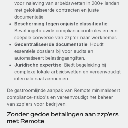
voor naleving van arbeidswetten in 200+ landen
up op het gebied van gezondheid en welzijn,...
Secundaire arbeidsvoorwaarden
met gelokaliseerde contracten en juiste
BLOG
Eenvoudig secundaire arbeidsvoorwaarden
Meer informatie
documentatie.
beheren
Bescherming tegen onjuiste classificatie
:
Productupdates van Remote: Gusto- en Xero-
Bevat ingebouwde compliancecontroles en een
integraties en Contractor Management Plus
soepele conversie van zzp'er naar werknemer.
Het blijft de missie van Remote om alle soorten bedrijven
Gecentraliseerde documentatie
: Houdt
te helpen bij het aannemen, beheren en...
essentiële dossiers bij voor audits en
automatiseert belastingaangiften.
Meer informatie
Juridische expertise
: Biedt begeleiding bij
complexe lokale arbeidswetten en vereenvoudigt
internationaal aannemen.
Hoe Phiture 55 werknemers in 19 landen
beheert met Remote
De gestroomlijnde aanpak van Remote minimaliseert
Phiture, een toonaangevende leider in de wereldwijde
compliance-risico's en vereenvoudigt het beheer
mobiele groeiadviessector, zet zich sinds 2016...
van zzp'ers voor bedrijven.
Meer informatie
Zonder gedoe betalingen aan zzp'ers
met Remote