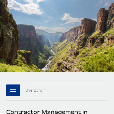
Zzp'ers internationaal onboarden en beheren
Betalingscalculator voor zzp'ers
Inloggen
Nederlands
Ontdek valuta-opties en betaalsnelheden voor
PEO
GROEIFASE
internationale zzp'ers
Ingewikkelde HR-taken eenvoudig uitbesteden
Français
Start-ups
Flexibele global HR en payroll solutions voor groeiende
LEREN MET REMOTE
Deutsch
bedrijven
INFRASTRUCTUUR
Onderzoek en gidsen
Remote Embedded
Mid-market
Español
HR naadloos in workflows integreren
Casestudy's
Teams uitbreiden met HR solutions op maat
Italiano
Platform
HR-woordenlijst
Enterprise
Ingebouwde essentiële HR-functies voor je team
Global HR voor grote bedrijven
Português (Portugal)
Checklists en templates
Verbinden
Nieuw
Bibliotheek met functiebeschrijvingen
日本語
AI-tools koppelen aan Remote met onze MCP
WERK MET ONS SAMEN
Overzicht
Strategische technologiepartners
Webinars
Integraties
한국어
Integreer global HR flexibel in je platform
Processen stroomlijnen met essentiële zakelijke tools
Evenementen
中文（简体）
Een partner worden
Contractor Management in
Newsroom