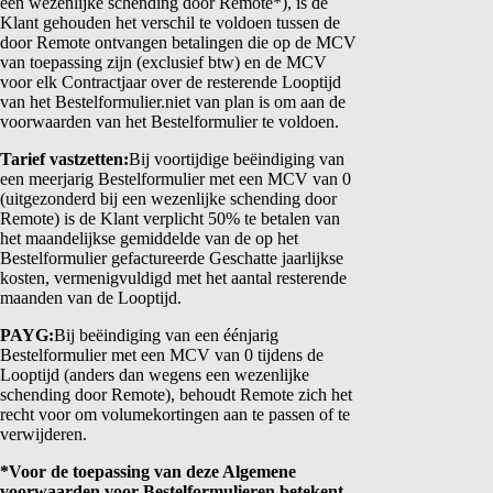
een wezenlijke schending door Remote*), is de
Klant gehouden het verschil te voldoen tussen de
door Remote ontvangen betalingen die op de MCV
van toepassing zijn (exclusief btw) en de MCV
voor elk Contractjaar over de resterende Looptijd
van het Bestelformulier.
niet van plan is om
aan de
voorwaarden van het Bestelformulier te voldoen.
Tarief vastzetten:
Bij voortijdige beëindiging van
een meerjarig Bestelformulier met een MCV van 0
(uitgezonderd bij een wezenlijke schending door
Remote) is de Klant verplicht 50% te betalen van
het maandelijkse gemiddelde van de op het
Bestelformulier gefactureerde Geschatte jaarlijkse
kosten, vermenigvuldigd met het aantal resterende
maanden van de Looptijd.
PAYG:
Bij beëindiging van een éénjarig
Bestelformulier met een MCV van 0 tijdens de
Looptijd (anders dan wegens een wezenlijke
schending door Remote), behoudt Remote zich het
recht voor om volumekortingen aan te passen of te
verwijderen.
*Voor de toepassing van deze Algemene
voorwaarden voor Bestelformulieren betekent