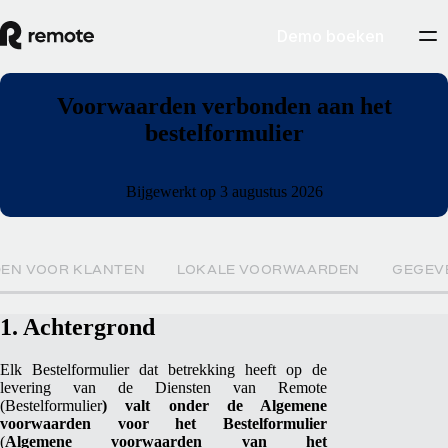
Demo boeken
Voorwaarden verbonden aan het
bestelformulier
Bijgewerkt op 3 augustus 2026
EN VOOR KLANTEN
LOKALE VOORWAARDEN
GEGEV
1. Achtergrond
Elk Bestelformulier dat betrekking heeft op de
levering van de Diensten van Remote
(
Bestelformulier
) valt onder de Algemene
voorwaarden voor het Bestelformulier
(
Algemene voorwaarden van het