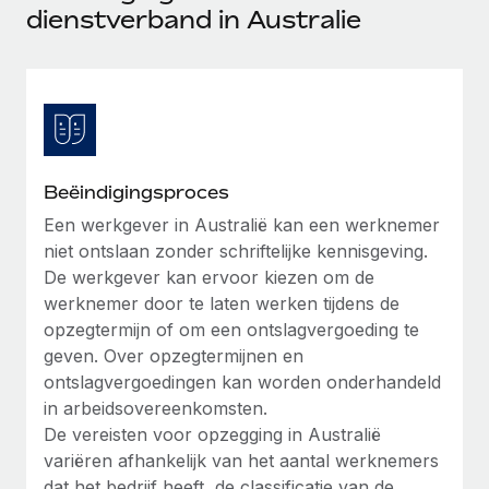
Ontdek hoe je met ons kunt samenwerken
DIENSTEN
dienstverband in Australie
Inzicht in salaris en talent
Vraag een expert
Remote Build
Binnenkort beschikbaar
Krijg hulp van global HR- en juridische experts
Integraties en advies over AI-automatiseringen
Inzichtencentrum
Achtergrondonderzoek
Support
Vereenvoudig het screeningsproces van
CASESTUDY'S
kandidaten
Alle bronnen bekijken
Beëindigingsproces
Compliance Watchtower
Een werkgever in Australië kan een werknemer
niet ontslaan zonder schriftelijke kennisgeving.
Blijf compliance-risico's voor
BLOG
De werkgever kan ervoor kiezen om de
Global Payroll
Apparaatbeheer
werknemer door te laten werken tijdens de
Lever en track wereldwijd IT-middelen
opzegtermijn of om een ontslagvergoeding te
EOR en PEO
geven. Over opzegtermijnen en
Entiteiten oprichten
Contractor Management
ontslagvergoedingen kan worden onderhandeld
Stel snel compliant entiteiten op
in arbeidsovereenkomsten.
Belastingen
De vereisten voor opzegging in Australië
Mobiliteit en overplaatsing
variëren afhankelijk van het aantal werknemers
Naar de blog
Plaats werknemers moeiteloos over
dat het bedrijf heeft, de classificatie van de