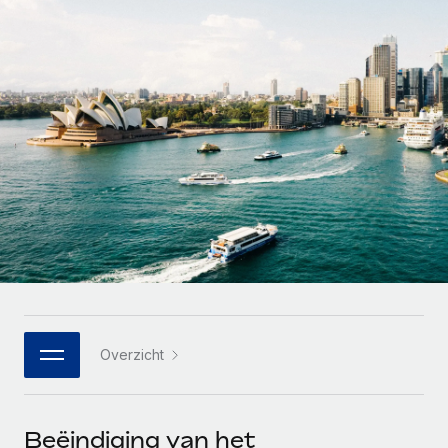
Zzp'ers internationaal onboarden en beheren
Betalingscalculator voor zzp'ers
Inloggen
Nederlands
Ontdek valuta-opties en betaalsnelheden voor
PEO
GROEIFASE
internationale zzp'ers
Ingewikkelde HR-taken eenvoudig uitbesteden
Français
Start-ups
Flexibele global HR en payroll solutions voor groeiende
LEREN MET REMOTE
Deutsch
bedrijven
INFRASTRUCTUUR
Onderzoek en gidsen
Remote Embedded
Mid-market
Español
HR naadloos in workflows integreren
Casestudy's
Teams uitbreiden met HR solutions op maat
Italiano
Platform
HR-woordenlijst
Enterprise
Ingebouwde essentiële HR-functies voor je team
Global HR voor grote bedrijven
Português (Portugal)
Checklists en templates
Verbinden
Nieuw
Bibliotheek met functiebeschrijvingen
日本語
AI-tools koppelen aan Remote met onze MCP
WERK MET ONS SAMEN
Overzicht
Strategische technologiepartners
Webinars
Integraties
한국어
Integreer global HR flexibel in je platform
Processen stroomlijnen met essentiële zakelijke tools
Evenementen
中文（简体）
Een partner worden
Beëindiging van het
Newsroom