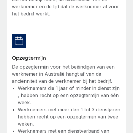
werknemer en de tijd dat de werknemer al voor
Secundaire arbeidsvoorwaarden
het bedrijf werkt.
BLOG
Eenvoudig secundaire arbeidsvoorwaarden
beheren
Productupdates van Remote: Gusto- en Xero-
integraties en Contractor Management Plus
Het blijft de missie van Remote om alle soorten bedrijven
te helpen bij het aannemen, beheren en...
Opzegtermijn
Meer informatie
De opzegtermijn voor het beëindigen van een
werknemer in Australië hangt af van de
anciënniteit van de werknemer bij het bedrijf.
Hoe Phiture 55 werknemers in 19 landen
Werknemers die 1 jaar of minder in dienst zijn
beheert met Remote
, hebben recht op een opzegtermijn van één
Phiture, een toonaangevende leider in de wereldwijde
week.
mobiele groeiadviessector, zet zich sinds 2016...
Werknemers met meer dan 1 tot 3 dienstjaren
hebben recht op een opzegtermijn van twee
Meer informatie
weken.
Werknemers met een dienstverband van