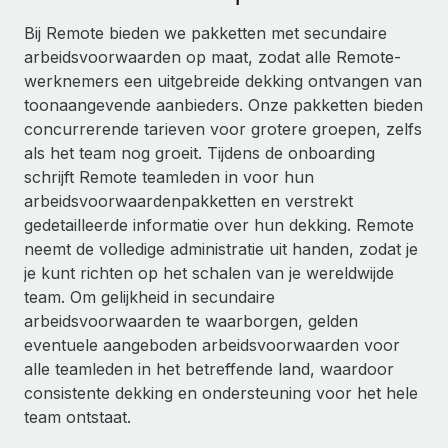
Ontdek hoe je met ons kunt samenwerken
DIENSTEN
Bij Remote bieden we pakketten met secundaire
Inzicht in salaris en talent
Vraag een expert
Remote Build
Binnenkort beschikbaar
arbeidsvoorwaarden op maat, zodat alle Remote-
Krijg hulp van global HR- en juridische experts
Integraties en advies over AI-automatiseringen
werknemers een uitgebreide dekking ontvangen van
Inzichtencentrum
toonaangevende aanbieders. Onze pakketten bieden
Achtergrondonderzoek
Support
concurrerende tarieven voor grotere groepen, zelfs
Vereenvoudig het screeningsproces van
CASESTUDY'S
als het team nog groeit. Tijdens de onboarding
kandidaten
Alle bronnen bekijken
schrijft Remote teamleden in voor hun
arbeidsvoorwaardenpakketten en verstrekt
Compliance Watchtower
gedetailleerde informatie over hun dekking. Remote
Blijf compliance-risico's voor
BLOG
neemt de volledige administratie uit handen, zodat je
Global Payroll
je kunt richten op het schalen van je wereldwijde
Apparaatbeheer
team. Om gelijkheid in secundaire
Lever en track wereldwijd IT-middelen
EOR en PEO
arbeidsvoorwaarden te waarborgen, gelden
Entiteiten oprichten
eventuele aangeboden arbeidsvoorwaarden voor
Contractor Management
Stel snel compliant entiteiten op
alle teamleden in het betreffende land, waardoor
Belastingen
consistente dekking en ondersteuning voor het hele
Mobiliteit en overplaatsing
team ontstaat.
Naar de blog
Plaats werknemers moeiteloos over