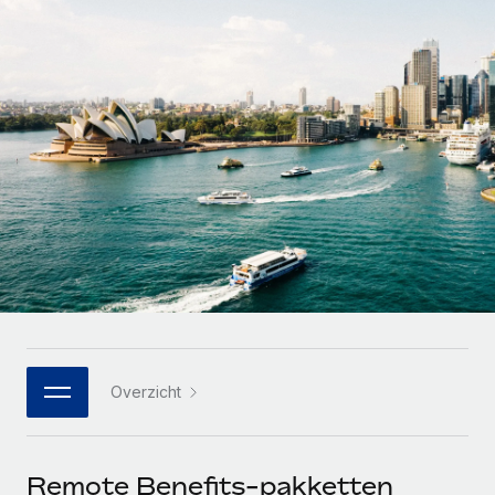
Zzp'ers internationaal onboarden en beheren
Betalingscalculator voor zzp'ers
Inloggen
Nederlands
Ontdek valuta-opties en betaalsnelheden voor
PEO
GROEIFASE
internationale zzp'ers
Ingewikkelde HR-taken eenvoudig uitbesteden
Français
Start-ups
Flexibele global HR en payroll solutions voor groeiende
LEREN MET REMOTE
Deutsch
bedrijven
INFRASTRUCTUUR
Onderzoek en gidsen
Remote Embedded
Mid-market
Español
HR naadloos in workflows integreren
Casestudy's
Teams uitbreiden met HR solutions op maat
Italiano
Platform
HR-woordenlijst
Enterprise
Ingebouwde essentiële HR-functies voor je team
Global HR voor grote bedrijven
Português (Portugal)
Checklists en templates
Verbinden
Nieuw
Bibliotheek met functiebeschrijvingen
日本語
AI-tools koppelen aan Remote met onze MCP
WERK MET ONS SAMEN
Overzicht
Strategische technologiepartners
Webinars
Integraties
한국어
Integreer global HR flexibel in je platform
Processen stroomlijnen met essentiële zakelijke tools
Evenementen
中文（简体）
Een partner worden
Remote Benefits-pakketten
Newsroom