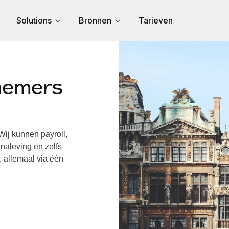
Solutions
Bronnen
Tarieven
nemers
ë
ij kunnen payroll,
naleving en zelfs
, allemaal via één