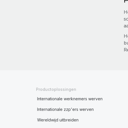
P
H
s
a
He
b
R
Productoplossingen
Internationale werknemers werven
Internationale zzp'ers werven
Wereldwijd uitbreiden