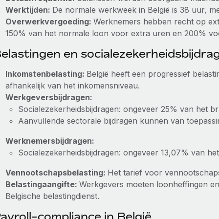
Werktijden:
De normale werkweek in België is 38 uur, mee
Overwerkvergoeding:
Werknemers hebben recht op ext
150% van het normale loon voor extra uren en 200% vo
elastingen en socialezekerheidsbijdra
Inkomstenbelasting:
België heeft een progressief belas
afhankelijk van het inkomensniveau.
Werkgeversbijdragen:
Socialezekerheidsbijdragen: ongeveer 25% van het br
Aanvullende sectorale bijdragen kunnen van toepassin
Werknemersbijdragen:
Socialezekerheidsbijdragen: ongeveer 13,07% van het
Vennootschapsbelasting:
Het tarief voor vennootschaps
Belastingaangifte:
Werkgevers moeten loonheffingen en a
Belgische belastingdienst.
ayroll-compliance in België