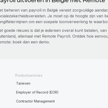
ayroll uitvoeren in België met Remote
et beheren van payroll in België vereist zorgvuldige aandac
ocialezekerheidsvereisten. Je moet op de hoogte zijn van be
angiftetermijnen om een soepele loonverwerking te waarb
t goede nieuws is dat je iedereen overal kunt betalen, van 
uitenland, allemaal met Remote Payroll. Ontdek hoe eenvoud
emote: boek dan een demo.
Productservices
Tarieven
Employer of Record (EOR)
Contractor Management