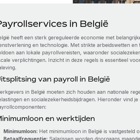
ayrollservices in België
elgië heeft een sterk gereguleerde economie met belangrijke
ienstverlening en technologie. Met strikte arbeidswetten en
oldoen aan lokale payrollvereisten, waaronder socialezeke
scale verplichtingen. Inzicht in deze regels is essentieel v
leving.
itsplitsing van payroll in België
erkgevers in België moeten zich houden aan nationale regel
elastingen en socialezekerheidsbijdragen. Hieronder vind je
ayrollcomponenten:
inimumloon en werktijden
Minimumloon:
Het minimumloon in België is vastgesteld
Betaalfrequentie:
Salarissen worden doorgaans maandelij