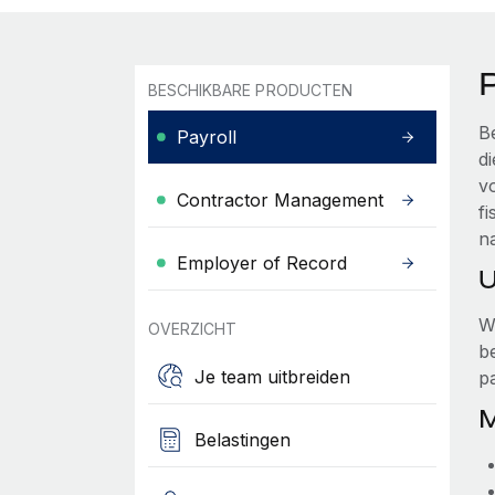
P
BESCHIKBARE PRODUCTEN
B
Payroll
d
v
Contractor Management
fi
na
Employer of Record
U
W
OVERZICHT
b
Je team uitbreiden
p
M
Belastingen