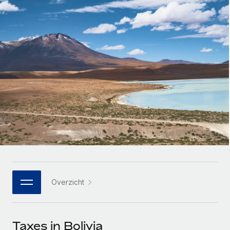
Zzp'ers internationaal onboarden en beheren
Betalingscalculator voor zzp'ers
Inloggen
Nederlands
Ontdek valuta-opties en betaalsnelheden voor
PEO
GROEIFASE
internationale zzp'ers
Ingewikkelde HR-taken eenvoudig uitbesteden
Français
Start-ups
Flexibele global HR en payroll solutions voor groeiende
LEREN MET REMOTE
Deutsch
bedrijven
INFRASTRUCTUUR
Onderzoek en gidsen
Remote Embedded
Mid-market
Español
HR naadloos in workflows integreren
Casestudy's
Teams uitbreiden met HR solutions op maat
Italiano
Platform
HR-woordenlijst
Enterprise
Ingebouwde essentiële HR-functies voor je team
Global HR voor grote bedrijven
Português (Portugal)
Checklists en templates
Verbinden
Nieuw
Bibliotheek met functiebeschrijvingen
日本語
AI-tools koppelen aan Remote met onze MCP
WERK MET ONS SAMEN
Overzicht
Strategische technologiepartners
Webinars
Integraties
한국어
Integreer global HR flexibel in je platform
Processen stroomlijnen met essentiële zakelijke tools
Evenementen
中文（简体）
Een partner worden
Taxes in Bolivia
Newsroom