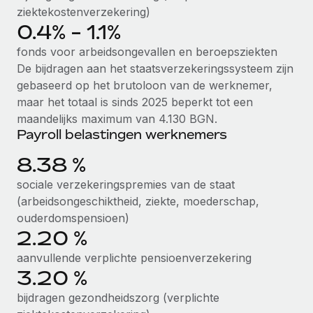
ziektekostenverzekering)
up op het gebied van gezondheid en welzijn,...
Secundaire arbeidsvoorwaarden
0.4% - 1.1%
BLOG
Eenvoudig secundaire arbeidsvoorwaarden
Meer informatie
fonds voor arbeidsongevallen en beroepsziekten
beheren
Productupdates van Remote: Gusto- en Xero-
De bijdragen aan het staatsverzekeringssysteem zijn
integraties en Contractor Management Plus
gebaseerd op het brutoloon van de werknemer,
Het blijft de missie van Remote om alle soorten bedrijven
maar het totaal is sinds 2025 beperkt tot een
te helpen bij het aannemen, beheren en...
maandelijks maximum van 4.130 BGN.
Payroll belastingen werknemers
Meer informatie
8.38 %
sociale verzekeringspremies van de staat
Hoe Phiture 55 werknemers in 19 landen
(arbeidsongeschiktheid, ziekte, moederschap,
beheert met Remote
ouderdomspensioen)
Phiture, een toonaangevende leider in de wereldwijde
2.20 %
mobiele groeiadviessector, zet zich sinds 2016...
aanvullende verplichte pensioenverzekering
3.20 %
Meer informatie
bijdragen gezondheidszorg (verplichte