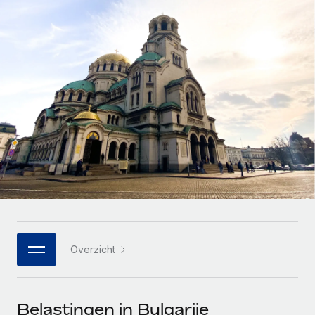
Zzp'ers internationaal onboarden en beheren
Betalingscalculator voor zzp'ers
Inloggen
Nederlands
Ontdek valuta-opties en betaalsnelheden voor
PEO
GROEIFASE
internationale zzp'ers
Ingewikkelde HR-taken eenvoudig uitbesteden
Français
Start-ups
Flexibele global HR en payroll solutions voor groeiende
LEREN MET REMOTE
Deutsch
bedrijven
INFRASTRUCTUUR
Onderzoek en gidsen
Remote Embedded
Mid-market
Español
HR naadloos in workflows integreren
Casestudy's
Teams uitbreiden met HR solutions op maat
Italiano
Platform
HR-woordenlijst
Enterprise
Ingebouwde essentiële HR-functies voor je team
Global HR voor grote bedrijven
Português (Portugal)
Checklists en templates
Verbinden
Nieuw
Bibliotheek met functiebeschrijvingen
日本語
AI-tools koppelen aan Remote met onze MCP
WERK MET ONS SAMEN
Overzicht
Strategische technologiepartners
Webinars
Integraties
한국어
Integreer global HR flexibel in je platform
Processen stroomlijnen met essentiële zakelijke tools
Evenementen
中文（简体）
Een partner worden
Belastingen in Bulgarije
Newsroom