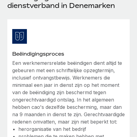
Ontdek hoe je met ons kunt samenwerken
DIENSTEN
dienstverband in Denemarken
Inzicht in salaris en talent
Vraag een expert
Remote Build
Binnenkort beschikbaar
Krijg hulp van global HR- en juridische experts
Integraties en advies over AI-automatiseringen
Inzichtencentrum
Achtergrondonderzoek
Support
Vereenvoudig het screeningsproces van
CASESTUDY'S
kandidaten
Alle bronnen bekijken
Beëindigingsproces
Hoe AI-pionier Weaviate zijn team met 120%
liet groeien met Remote
Compliance Watchtower
Een werknemersrelatie beëindigen dient altijd te
gebeuren met een schriftelijke opzegtermijn,
Blijf compliance-risico's voor
BLOG
Weaviate in één oogopslag Weaviate bouwt open source,
inclusief ontvangstbewijs. Werknemers die
AI-first infrastructuur. De missie van het...
Global Payroll
Apparaatbeheer
minimaal een jaar in dienst zijn op het moment
Lever en track wereldwijd IT-middelen
Meer informatie
van de beëindiging zijn beschermd tegen
EOR en PEO
ongerechtvaardigd ontslag. In het algemeen
Entiteiten oprichten
Contractor Management
hebben cao's dezelfde bescherming, maar dan
Stel snel compliant entiteiten op
De strategische samenwerking tussen
na 9 maanden in dienst te zijn. Gerechtvaardigde
Belastingen
Reverse Tech en Remote voor zzp- en payroll-
redenen omvatten, maar zijn niet beperkt tot:
Mobiliteit en overplaatsing
beheer
herorganisatie van het bedrijf
Naar de blog
Plaats werknemers moeiteloos over
Reverse Tech in een oogopslag Reverse Tech, een start-
problemen die te maken hebben met