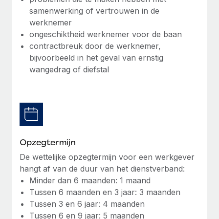
up op het gebied van gezondheid en welzijn,...
samenwerking of vertrouwen in de
Secundaire arbeidsvoorwaarden
werknemer
BLOG
Eenvoudig secundaire arbeidsvoorwaarden
Meer informatie
ongeschiktheid werknemer voor de baan
beheren
Productupdates van Remote: Gusto- en Xero-
contractbreuk door de werknemer,
integraties en Contractor Management Plus
bijvoorbeeld in het geval van ernstig
wangedrag of diefstal
Het blijft de missie van Remote om alle soorten bedrijven
te helpen bij het aannemen, beheren en...
Meer informatie
Hoe Phiture 55 werknemers in 19 landen
Opzegtermijn
beheert met Remote
De wettelijke opzegtermijn voor een werkgever
Phiture, een toonaangevende leider in de wereldwijde
hangt af van de duur van het dienstverband:
mobiele groeiadviessector, zet zich sinds 2016...
Minder dan 6 maanden: 1 maand
Tussen 6 maanden en 3 jaar: 3 maanden
Meer informatie
Tussen 3 en 6 jaar: 4 maanden
Tussen 6 en 9 jaar: 5 maanden