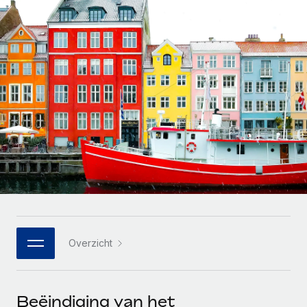
Zzp'ers internationaal onboarden en beheren
Betalingscalculator voor zzp'ers
Inloggen
Nederlands
Ontdek valuta-opties en betaalsnelheden voor
PEO
GROEIFASE
internationale zzp'ers
Ingewikkelde HR-taken eenvoudig uitbesteden
Français
Start-ups
Flexibele global HR en payroll solutions voor groeiende
LEREN MET REMOTE
Deutsch
bedrijven
INFRASTRUCTUUR
Onderzoek en gidsen
Remote Embedded
Mid-market
Español
HR naadloos in workflows integreren
Casestudy's
Teams uitbreiden met HR solutions op maat
Italiano
Platform
HR-woordenlijst
Enterprise
Ingebouwde essentiële HR-functies voor je team
Global HR voor grote bedrijven
Português (Portugal)
Checklists en templates
Verbinden
Nieuw
Bibliotheek met functiebeschrijvingen
日本語
AI-tools koppelen aan Remote met onze MCP
WERK MET ONS SAMEN
Overzicht
Strategische technologiepartners
Webinars
Integraties
한국어
Integreer global HR flexibel in je platform
Processen stroomlijnen met essentiële zakelijke tools
Evenementen
中文（简体）
Een partner worden
Beëindiging van het
Newsroom