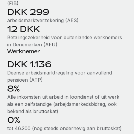
(FIB)
up op het gebied van gezondheid en welzijn,...
Secundaire arbeidsvoorwaarden
DKK 299
BLOG
Eenvoudig secundaire arbeidsvoorwaarden
Meer informatie
arbeidsmarktverzekering (AES)
beheren
12 DKK
Productupdates van Remote: Gusto- en Xero-
integraties en Contractor Management Plus
Betalingszekerheid voor buitenlandse werknemers
Het blijft de missie van Remote om alle soorten bedrijven
in Denemarken (AFU)
te helpen bij het aannemen, beheren en...
Werknemer
Meer informatie
DKK 1.136
Deense arbeidsmarktregeling voor aanvullend
pensioen (ATP)
Hoe Phiture 55 werknemers in 19 landen
8%
beheert met Remote
Alle inkomsten uit arbeid in loondienst of uit werk
Phiture, een toonaangevende leider in de wereldwijde
als een zelfstandige (arbejdsmarkedsbidrag, ook
mobiele groeiadviessector, zet zich sinds 2016...
bekend als bruttoskat)
Meer informatie
0%
tot 46.200 (nog steeds onderhevig aan bruttoskat)