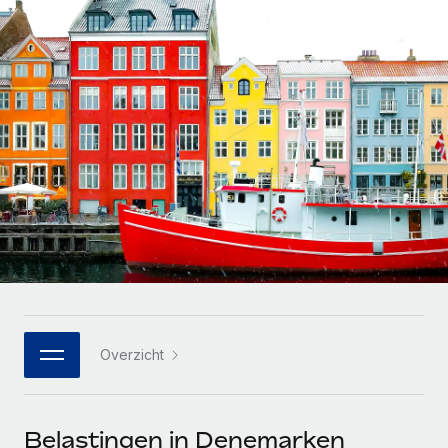
Zzp'ers internationaal onboarden en beheren
Betalingscalculator voor zzp'ers
Inloggen
Nederlands
Ontdek valuta-opties en betaalsnelheden voor
PEO
GROEIFASE
internationale zzp'ers
Ingewikkelde HR-taken eenvoudig uitbesteden
Français
Start-ups
Flexibele global HR en payroll solutions voor groeiende
LEREN MET REMOTE
Deutsch
bedrijven
INFRASTRUCTUUR
Onderzoek en gidsen
Remote Embedded
Mid-market
Español
HR naadloos in workflows integreren
Casestudy's
Teams uitbreiden met HR solutions op maat
Italiano
Platform
HR-woordenlijst
Enterprise
Ingebouwde essentiële HR-functies voor je team
Global HR voor grote bedrijven
Português (Portugal)
Checklists en templates
Verbinden
Nieuw
Bibliotheek met functiebeschrijvingen
日本語
AI-tools koppelen aan Remote met onze MCP
WERK MET ONS SAMEN
Overzicht
Strategische technologiepartners
Webinars
Integraties
한국어
Integreer global HR flexibel in je platform
Processen stroomlijnen met essentiële zakelijke tools
Evenementen
中文（简体）
Een partner worden
Belastingen in Denemarken
Newsroom