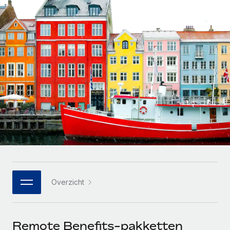
Zzp'ers internationaal onboarden en beheren
Betalingscalculator voor zzp'ers
Inloggen
Nederlands
Ontdek valuta-opties en betaalsnelheden voor
PEO
GROEIFASE
internationale zzp'ers
Ingewikkelde HR-taken eenvoudig uitbesteden
Français
Start-ups
Flexibele global HR en payroll solutions voor groeiende
LEREN MET REMOTE
Deutsch
bedrijven
INFRASTRUCTUUR
Onderzoek en gidsen
Remote Embedded
Mid-market
Español
HR naadloos in workflows integreren
Casestudy's
Teams uitbreiden met HR solutions op maat
Italiano
Platform
HR-woordenlijst
Enterprise
Ingebouwde essentiële HR-functies voor je team
Global HR voor grote bedrijven
Português (Portugal)
Checklists en templates
Verbinden
Nieuw
Bibliotheek met functiebeschrijvingen
日本語
AI-tools koppelen aan Remote met onze MCP
WERK MET ONS SAMEN
Overzicht
Strategische technologiepartners
Webinars
Integraties
한국어
Integreer global HR flexibel in je platform
Processen stroomlijnen met essentiële zakelijke tools
Evenementen
中文（简体）
Een partner worden
Remote Benefits-pakketten
Newsroom