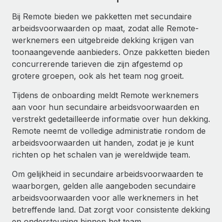
Ontdek hoe je met ons kunt samenwerken
DIENSTEN
Bij Remote bieden we pakketten met secundaire
Inzicht in salaris en talent
Vraag een expert
Remote Build
Binnenkort beschikbaar
arbeidsvoorwaarden op maat, zodat alle Remote-
Krijg hulp van global HR- en juridische experts
Integraties en advies over AI-automatiseringen
werknemers een uitgebreide dekking krijgen van
Inzichtencentrum
toonaangevende aanbieders. Onze pakketten bieden
Achtergrondonderzoek
Support
concurrerende tarieven die zijn afgestemd op
Vereenvoudig het screeningsproces van
CASESTUDY'S
grotere groepen, ook als het team nog groeit.
kandidaten
Alle bronnen bekijken
Tijdens de onboarding meldt Remote werknemers
Compliance Watchtower
aan voor hun secundaire arbeidsvoorwaarden en
Blijf compliance-risico's voor
BLOG
verstrekt gedetailleerde informatie over hun dekking.
Global Payroll
Remote neemt de volledige administratie rondom de
Apparaatbeheer
arbeidsvoorwaarden uit handen, zodat je je kunt
Lever en track wereldwijd IT-middelen
EOR en PEO
richten op het schalen van je wereldwijde team.
Entiteiten oprichten
Contractor Management
Om gelijkheid in secundaire arbeidsvoorwaarden te
Stel snel compliant entiteiten op
waarborgen, gelden alle aangeboden secundaire
Belastingen
arbeidsvoorwaarden voor alle werknemers in het
Mobiliteit en overplaatsing
betreffende land. Dat zorgt voor consistente dekking
Naar de blog
Plaats werknemers moeiteloos over
en ondersteuning binnen het team.