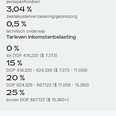
pensioenfondsen
3,04 %
Secundaire arbeidsvoorwaarden
BLOG
Eenvoudig secundaire arbeidsvoorwaarden
ziektekostenverzekering/gezinszorg
beheren
0,5 %
Productupdates van Remote: Gusto- en Xero-
integraties en Contractor Management Plus
technisch onderwijs
Tarieven inkomstenbelasting
Het blijft de missie van Remote om alle soorten bedrijven
te helpen bij het aannemen, beheren en...
0 %
Meer informatie
tot DOP 416.220 ($ 7.373)
15 %
DOP 416.220 - 624.329 ($ 7.373 - 11.059)
Hoe Phiture 55 werknemers in 19 landen
20 %
beheert met Remote
DOP 624.329 - 867.123 ($ 11.059 - 15.360)
Phiture, een toonaangevende leider in de wereldwijde
25 %
mobiele groeiadviessector, zet zich sinds 2016...
boven DOP 867.123 ($ 15.360+)
Meer informatie