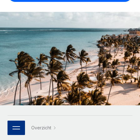
Zzp'ers internationaal onboarden en beheren
Betalingscalculator voor zzp'ers
Inloggen
Nederlands
Ontdek valuta-opties en betaalsnelheden voor
PEO
GROEIFASE
internationale zzp'ers
Ingewikkelde HR-taken eenvoudig uitbesteden
Français
Start-ups
Flexibele global HR en payroll solutions voor groeiende
LEREN MET REMOTE
Deutsch
bedrijven
INFRASTRUCTUUR
Onderzoek en gidsen
Remote Embedded
Mid-market
Español
HR naadloos in workflows integreren
Casestudy's
Teams uitbreiden met HR solutions op maat
Italiano
Platform
HR-woordenlijst
Enterprise
Ingebouwde essentiële HR-functies voor je team
Global HR voor grote bedrijven
Português (Portugal)
Checklists en templates
Verbinden
Nieuw
Bibliotheek met functiebeschrijvingen
日本語
AI-tools koppelen aan Remote met onze MCP
WERK MET ONS SAMEN
Strategische technologiepartners
Webinars
Integraties
한국어
Integreer global HR flexibel in je platform
Processen stroomlijnen met essentiële zakelijke tools
Evenementen
Overzicht
中文（简体）
Een partner worden
Newsroom