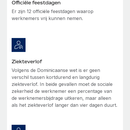
Officiële feestdagen
Secundaire arbeidsvoorwaarden
Er zijn 12 officiële feestdagen waarop
BLOG
Eenvoudig secundaire arbeidsvoorwaarden
werknemers vrij kunnen nemen.
beheren
Productupdates van Remote: Gusto- en Xero-
integraties en Contractor Management Plus
Het blijft de missie van Remote om alle soorten bedrijven
te helpen bij het aannemen, beheren en...
Meer informatie
Ziekteverlof
Volgens de Dominicaanse wet is er geen
verschil tussen kortdurend en langdurig
Hoe Phiture 55 werknemers in 19 landen
ziekteverlof. In beide gevallen moet de sociale
beheert met Remote
zekerheid de werknemer een percentage van
Phiture, een toonaangevende leider in de wereldwijde
de werknemersbijdrage uitkeren, maar alleen
mobiele groeiadviessector, zet zich sinds 2016...
als het ziekteverlof langer dan vier dagen duurt.
Meer informatie