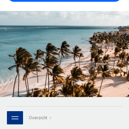
Zzp'ers internationaal onboarden en beheren
Betalingscalculator voor zzp'ers
Inloggen
Nederlands
Ontdek valuta-opties en betaalsnelheden voor
PEO
GROEIFASE
internationale zzp'ers
Ingewikkelde HR-taken eenvoudig uitbesteden
Français
Start-ups
Flexibele global HR en payroll solutions voor groeiende
LEREN MET REMOTE
Deutsch
bedrijven
INFRASTRUCTUUR
Onderzoek en gidsen
Remote Embedded
Mid-market
Español
HR naadloos in workflows integreren
Casestudy's
Teams uitbreiden met HR solutions op maat
Italiano
Platform
HR-woordenlijst
Enterprise
Ingebouwde essentiële HR-functies voor je team
Global HR voor grote bedrijven
Português (Portugal)
Checklists en templates
Verbinden
Nieuw
Bibliotheek met functiebeschrijvingen
日本語
AI-tools koppelen aan Remote met onze MCP
WERK MET ONS SAMEN
Strategische technologiepartners
Webinars
Integraties
한국어
Integreer global HR flexibel in je platform
Processen stroomlijnen met essentiële zakelijke tools
Evenementen
Overzicht
中文（简体）
Een partner worden
Newsroom