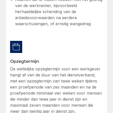
up op het gebied van gezondheid en welzijn,...
van de werknemer, bijvoorbeeld
Secundaire arbeidsvoorwaarden
herhaaldelijke schending van de
BLOG
Eenvoudig secundaire arbeidsvoorwaarden
Meer informatie
arbeidsvoorwaarden na eerdere
beheren
Productupdates van Remote: Gusto- en Xero-
waarschuwingen, of ernstig wangedrag
integraties en Contractor Management Plus
Het blijft de missie van Remote om alle soorten bedrijven
te helpen bij het aannemen, beheren en...
Meer informatie
Opzegtermijn
De wettelijke opzegtermijn voor een werkgever
Hoe Phiture 55 werknemers in 19 landen
hangt af van de duur van het dienstverband,
beheert met Remote
met een opzegtermijn van twee weken tijdens
Phiture, een toonaangevende leider in de wereldwijde
een proefperiode van zes maanden en na de
mobiele groeiadviessector, zet zich sinds 2016...
proefperiode minimaal vier weken voor mensen
die minder dan twee jaar in dienst zijn en
Meer informatie
maximaal zeven maanden voor mensen die
meer dan twintig jaar in dienst zijn.