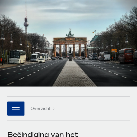
Zzp'ers internationaal onboarden en beheren
Betalingscalculator voor zzp'ers
Inloggen
Nederlands
Ontdek valuta-opties en betaalsnelheden voor
PEO
GROEIFASE
internationale zzp'ers
Ingewikkelde HR-taken eenvoudig uitbesteden
Français
Start-ups
Flexibele global HR en payroll solutions voor groeiende
LEREN MET REMOTE
Deutsch
bedrijven
INFRASTRUCTUUR
Onderzoek en gidsen
Remote Embedded
Mid-market
Español
HR naadloos in workflows integreren
Casestudy's
Teams uitbreiden met HR solutions op maat
Italiano
Platform
HR-woordenlijst
Enterprise
Ingebouwde essentiële HR-functies voor je team
Global HR voor grote bedrijven
Português (Portugal)
Checklists en templates
Verbinden
Nieuw
Bibliotheek met functiebeschrijvingen
日本語
AI-tools koppelen aan Remote met onze MCP
WERK MET ONS SAMEN
Overzicht
Strategische technologiepartners
Webinars
Integraties
한국어
Integreer global HR flexibel in je platform
Processen stroomlijnen met essentiële zakelijke tools
Evenementen
中文（简体）
Een partner worden
Beëindiging van het
Newsroom