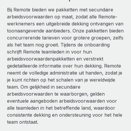
Ontdek hoe je met ons kunt samenwerken
DIENSTEN
Bij Remote bieden we pakketten met secundaire
Inzicht in salaris en talent
Vraag een expert
Remote Build
Binnenkort beschikbaar
arbeidsvoorwaarden op maat, zodat alle Remote-
Krijg hulp van global HR- en juridische experts
Integraties en advies over AI-automatiseringen
werknemers een uitgebreide dekking ontvangen van
Inzichtencentrum
toonaangevende aanbieders. Onze pakketten bieden
Achtergrondonderzoek
Support
concurrerende tarieven voor grotere groepen, zelfs
Vereenvoudig het screeningsproces van
CASESTUDY'S
als het team nog groeit. Tijdens de onboarding
kandidaten
Alle bronnen bekijken
schrijft Remote teamleden in voor hun
Hoe AI-pionier Weaviate zijn team met 120%
arbeidsvoorwaardenpakketten en verstrekt
liet groeien met Remote
Compliance Watchtower
gedetailleerde informatie over hun dekking. Remote
Blijf compliance-risico's voor
BLOG
Weaviate in één oogopslag Weaviate bouwt open source,
neemt de volledige administratie uit handen, zodat je
AI-first infrastructuur. De missie van het...
Global Payroll
je kunt richten op het schalen van je wereldwijde
Apparaatbeheer
team. Om gelijkheid in secundaire
Lever en track wereldwijd IT-middelen
Meer informatie
EOR en PEO
arbeidsvoorwaarden te waarborgen, gelden
Entiteiten oprichten
eventuele aangeboden arbeidsvoorwaarden voor
Contractor Management
Stel snel compliant entiteiten op
alle teamleden in het betreffende land, waardoor
De strategische samenwerking tussen
Belastingen
Reverse Tech en Remote voor zzp- en payroll-
consistente dekking en ondersteuning voor het hele
Mobiliteit en overplaatsing
beheer
team ontstaat.
Naar de blog
Plaats werknemers moeiteloos over
Reverse Tech in een oogopslag Reverse Tech, een start-