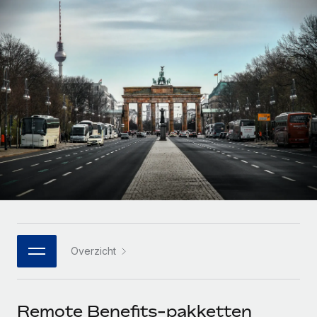
Zzp'ers internationaal onboarden en beheren
Betalingscalculator voor zzp'ers
Inloggen
Nederlands
Ontdek valuta-opties en betaalsnelheden voor
PEO
GROEIFASE
internationale zzp'ers
Ingewikkelde HR-taken eenvoudig uitbesteden
Français
Start-ups
Flexibele global HR en payroll solutions voor groeiende
LEREN MET REMOTE
Deutsch
bedrijven
INFRASTRUCTUUR
Onderzoek en gidsen
Remote Embedded
Mid-market
Español
HR naadloos in workflows integreren
Casestudy's
Teams uitbreiden met HR solutions op maat
Italiano
Platform
HR-woordenlijst
Enterprise
Ingebouwde essentiële HR-functies voor je team
Global HR voor grote bedrijven
Português (Portugal)
Checklists en templates
Verbinden
Nieuw
Bibliotheek met functiebeschrijvingen
日本語
AI-tools koppelen aan Remote met onze MCP
WERK MET ONS SAMEN
Overzicht
Strategische technologiepartners
Webinars
Integraties
한국어
Integreer global HR flexibel in je platform
Processen stroomlijnen met essentiële zakelijke tools
Evenementen
中文（简体）
Een partner worden
Remote Benefits-pakketten
Newsroom