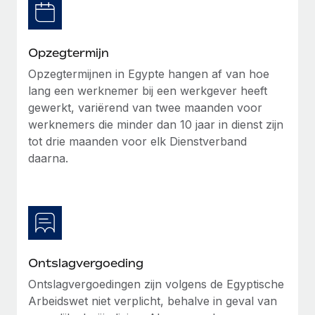
Secundaire arbeidsvoorwaarden
BLOG
Eenvoudig secundaire arbeidsvoorwaarden
Opzegtermijn
beheren
Productupdates van Remote: Gusto- en Xero-
Opzegtermijnen in Egypte hangen af van hoe
integraties en Contractor Management Plus
lang een werknemer bij een werkgever heeft
Het blijft de missie van Remote om alle soorten bedrijven
gewerkt, variërend van twee maanden voor
te helpen bij het aannemen, beheren en...
werknemers die minder dan 10 jaar in dienst zijn
tot drie maanden voor elk Dienstverband
Meer informatie
daarna.
Hoe Phiture 55 werknemers in 19 landen
beheert met Remote
Phiture, een toonaangevende leider in de wereldwijde
mobiele groeiadviessector, zet zich sinds 2016...
Ontslagvergoeding
Meer informatie
Ontslagvergoedingen zijn volgens de Egyptische
Arbeidswet niet verplicht, behalve in geval van