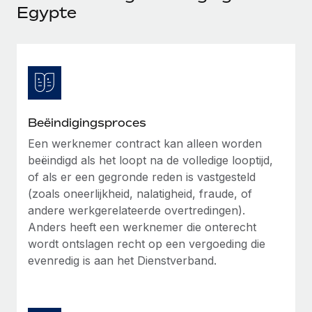
Ontdek hoe je met ons kunt samenwerken
DIENSTEN
Egypte
Inzicht in salaris en talent
Vraag een expert
Remote Build
Binnenkort beschikbaar
Krijg hulp van global HR- en juridische experts
Integraties en advies over AI-automatiseringen
Inzichtencentrum
Achtergrondonderzoek
Support
Vereenvoudig het screeningsproces van
CASESTUDY'S
kandidaten
Alle bronnen bekijken
Beëindigingsproces
Compliance Watchtower
Een werknemer contract kan alleen worden
beëindigd als het loopt na de volledige looptijd,
Blijf compliance-risico's voor
BLOG
of als er een gegronde reden is vastgesteld
Global Payroll
Apparaatbeheer
(zoals oneerlijkheid, nalatigheid, fraude, of
Lever en track wereldwijd IT-middelen
andere werkgerelateerde overtredingen).
EOR en PEO
Anders heeft een werknemer die onterecht
Entiteiten oprichten
Contractor Management
wordt ontslagen recht op een vergoeding die
Stel snel compliant entiteiten op
evenredig is aan het Dienstverband.
Belastingen
Mobiliteit en overplaatsing
Naar de blog
Plaats werknemers moeiteloos over