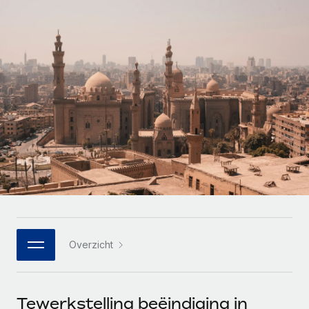
Zzp'ers internationaal onboarden en beheren
Betalingscalculator voor zzp'ers
Inloggen
Nederlands
Ontdek valuta-opties en betaalsnelheden voor
PEO
GROEIFASE
internationale zzp'ers
Ingewikkelde HR-taken eenvoudig uitbesteden
Français
Start-ups
Flexibele global HR en payroll solutions voor groeiende
LEREN MET REMOTE
Deutsch
bedrijven
INFRASTRUCTUUR
Onderzoek en gidsen
Remote Embedded
Mid-market
Español
HR naadloos in workflows integreren
Casestudy's
Teams uitbreiden met HR solutions op maat
Italiano
Platform
HR-woordenlijst
Enterprise
Ingebouwde essentiële HR-functies voor je team
Global HR voor grote bedrijven
Português (Portugal)
Checklists en templates
Verbinden
Nieuw
Bibliotheek met functiebeschrijvingen
日本語
AI-tools koppelen aan Remote met onze MCP
WERK MET ONS SAMEN
Overzicht
Strategische technologiepartners
Webinars
Integraties
한국어
Integreer global HR flexibel in je platform
Processen stroomlijnen met essentiële zakelijke tools
Evenementen
中文（简体）
Een partner worden
Tewerkstelling beëindiging in
Newsroom