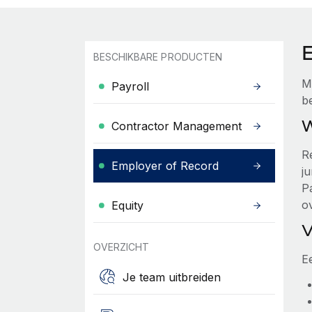
BESCHIKBARE PRODUCTEN
M
Payroll
b
W
Contractor Management
R
Employer of Record
ju
P
o
Equity
V
OVERZICHT
Ee
Je team uitbreiden