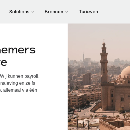
Solutions
Bronnen
Tarieven
nemers
te
ij kunnen payroll,
naleving en zelfs
, allemaal via één