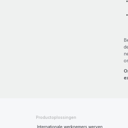
B
d
n
o
O
e
Productoplossingen
Internationale werknemers werven