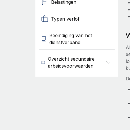
Belastingen
Typen verlof
W
Beëindiging van het
dienstverband
Al
ee
Overzicht secundaire
lo
arbeidsvoorwaarden
k
D