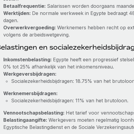
Betaalfrequentie:
Salarissen worden doorgaans maandelij
Werktijden:
De normale werkweek in Egypte bedraagt 48 
dagen.
Overwerkvergoeding:
Werknemers hebben recht op extr
volgens de arbeidswetgeving.
elastingen en socialezekerheidsbijdra
Inkomstenbelasting:
Egypte heeft een progressief stelse
0% tot 25% afhankelijk van het inkomensniveau.
Werkgeversbijdragen:
Socialezekerheidsbijdragen: 18.75% van het brutoloon
Werknemersbijdragen:
Socialezekerheidsbijdragen: 11% van het brutoloon.
Vennootschapsbelasting:
Het tarief voor vennootschaps
Belastingaangifte:
Werkgevers moeten regelmatig loonhef
Egyptische Belastingdienst en de Sociale Verzekeringsautor