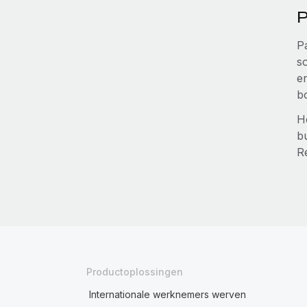
P
P
s
e
b
H
b
R
Productoplossingen
Internationale werknemers werven