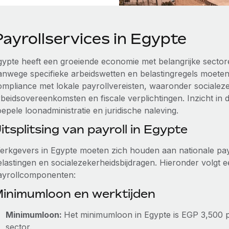
Payrollservices in Egypte
gypte heeft een groeiende economie met belangrijke sector
anwege specifieke arbeidswetten en belastingregels moete
ompliance met lokale payrollvereisten, waaronder socialeze
rbeidsovereenkomsten en fiscale verplichtingen. Inzicht in 
epele loonadministratie en juridische naleving.
itsplitsing van payroll in Egypte
erkgevers in Egypte moeten zich houden aan nationale payr
elastingen en socialezekerheidsbijdragen. Hieronder volgt e
ayrollcomponenten:
inimumloon en werktijden
Minimumloon:
Het minimumloon in Egypte is EGP 3,500 
sector.