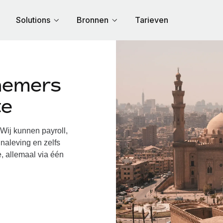
Solutions
Bronnen
Tarieven
nemers
te
ij kunnen payroll,
naleving en zelfs
, allemaal via één