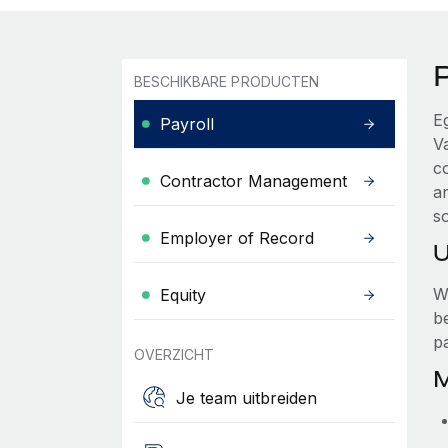
BESCHIKBARE PRODUCTEN
E
Payroll
V
c
Contractor Management
a
so
Employer of Record
U
W
Equity
b
p
OVERZICHT
M
Je team uitbreiden