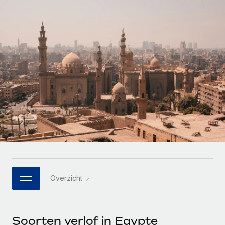
Zzp'ers internationaal onboarden en beheren
Betalingscalculator voor zzp'ers
Inloggen
Nederlands
Ontdek valuta-opties en betaalsnelheden voor
PEO
GROEIFASE
internationale zzp'ers
Ingewikkelde HR-taken eenvoudig uitbesteden
Français
Start-ups
Flexibele global HR en payroll solutions voor groeiende
LEREN MET REMOTE
Deutsch
bedrijven
INFRASTRUCTUUR
Onderzoek en gidsen
Remote Embedded
Mid-market
Español
HR naadloos in workflows integreren
Casestudy's
Teams uitbreiden met HR solutions op maat
Italiano
Platform
HR-woordenlijst
Enterprise
Ingebouwde essentiële HR-functies voor je team
Global HR voor grote bedrijven
Português (Portugal)
Checklists en templates
Verbinden
Nieuw
Bibliotheek met functiebeschrijvingen
日本語
AI-tools koppelen aan Remote met onze MCP
WERK MET ONS SAMEN
Overzicht
Strategische technologiepartners
Webinars
Integraties
한국어
Integreer global HR flexibel in je platform
Processen stroomlijnen met essentiële zakelijke tools
Evenementen
中文（简体）
Een partner worden
Soorten verlof in Egypte
Newsroom