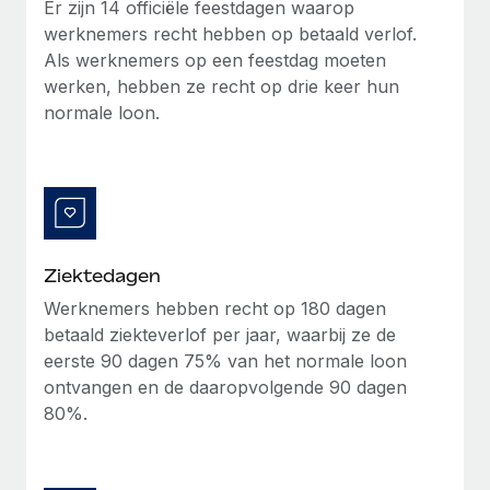
Er zijn 14 officiële feestdagen waarop
up op het gebied van gezondheid en welzijn,...
Secundaire arbeidsvoorwaarden
werknemers recht hebben op betaald verlof.
BLOG
Eenvoudig secundaire arbeidsvoorwaarden
Als werknemers op een feestdag moeten
Meer informatie
beheren
werken, hebben ze recht op drie keer hun
Productupdates van Remote: Gusto- en Xero-
normale loon.
integraties en Contractor Management Plus
Het blijft de missie van Remote om alle soorten bedrijven
te helpen bij het aannemen, beheren en...
Meer informatie
Ziektedagen
Hoe Phiture 55 werknemers in 19 landen
Werknemers hebben recht op 180 dagen
beheert met Remote
betaald ziekteverlof per jaar, waarbij ze de
eerste 90 dagen 75% van het normale loon
Phiture, een toonaangevende leider in de wereldwijde
ontvangen en de daaropvolgende 90 dagen
mobiele groeiadviessector, zet zich sinds 2016...
80%.
Meer informatie