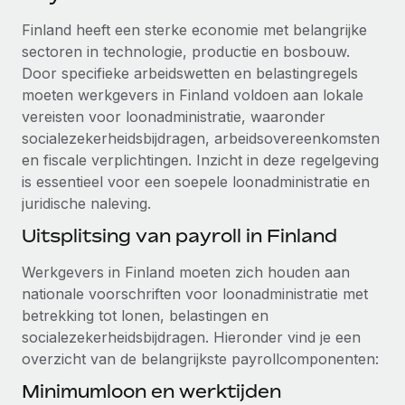
Ontdek hoe je met ons kunt samenwerken
DIENSTEN
Finland heeft een sterke economie met belangrijke
Inzicht in salaris en talent
Vraag een expert
Remote Build
Binnenkort beschikbaar
sectoren in technologie, productie en bosbouw.
Krijg hulp van global HR- en juridische experts
Integraties en advies over AI-automatiseringen
Door specifieke arbeidswetten en belastingregels
Inzichtencentrum
moeten werkgevers in Finland voldoen aan lokale
Achtergrondonderzoek
Support
vereisten voor loonadministratie, waaronder
Vereenvoudig het screeningsproces van
CASESTUDY'S
socialezekerheidsbijdragen, arbeidsovereenkomsten
kandidaten
Alle bronnen bekijken
en fiscale verplichtingen. Inzicht in deze regelgeving
is essentieel voor een soepele loonadministratie en
Compliance Watchtower
juridische naleving.
Blijf compliance-risico's voor
BLOG
Uitsplitsing van payroll in Finland
Global Payroll
Apparaatbeheer
Lever en track wereldwijd IT-middelen
Werkgevers in Finland moeten zich houden aan
EOR en PEO
nationale voorschriften voor loonadministratie met
Entiteiten oprichten
Contractor Management
betrekking tot lonen, belastingen en
Stel snel compliant entiteiten op
socialezekerheidsbijdragen. Hieronder vind je een
Belastingen
overzicht van de belangrijkste payrollcomponenten:
Mobiliteit en overplaatsing
Naar de blog
Minimumloon en werktijden
Plaats werknemers moeiteloos over