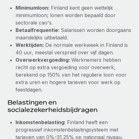
Minimumloon:
Finland kent geen wettelijk
Secundaire arbeidsvoorwaarden
BLOG
minimumloon; lonen worden bepaald door
Eenvoudig secundaire arbeidsvoorwaarden
sectorale cao's.
beheren
Productupdates van Remote: Gusto- en Xero-
Betaalfrequentie:
Salarissen worden doorgaans
integraties en Contractor Management Plus
maandelijks uitbetaald.
Werktijden:
De normale werkweek in Finland is
Het blijft de missie van Remote om alle soorten bedrijven
40 uur, meestal verspreid over vijf dagen.
te helpen bij het aannemen, beheren en...
Overwerkvergoeding:
Werknemers hebben
Meer informatie
recht op extra vergoeding voor overwerk,
berekend op 150% van het reguliere loon voor
extra uren en hogere tarieven voor werk op
Hoe Phiture 55 werknemers in 19 landen
feestdagen.
beheert met Remote
Belastingen en
Phiture, een toonaangevende leider in de wereldwijde
socialezekerheidsbijdragen
mobiele groeiadviessector, zet zich sinds 2016...
Meer informatie
Inkomstenbelasting:
Finland heeft een
progressief inkomstenbelastingsysteem met
tarieven van 0%–31,25% op nationaal niveau,