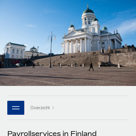
Zzp'ers internationaal onboarden en beheren
Betalingscalculator voor zzp'ers
Inloggen
Nederlands
Ontdek valuta-opties en betaalsnelheden voor
PEO
GROEIFASE
internationale zzp'ers
Ingewikkelde HR-taken eenvoudig uitbesteden
Français
Start-ups
Flexibele global HR en payroll solutions voor groeiende
LEREN MET REMOTE
Deutsch
bedrijven
INFRASTRUCTUUR
Onderzoek en gidsen
Remote Embedded
Mid-market
Español
HR naadloos in workflows integreren
Casestudy's
Teams uitbreiden met HR solutions op maat
Italiano
Platform
HR-woordenlijst
Enterprise
Ingebouwde essentiële HR-functies voor je team
Global HR voor grote bedrijven
Português (Portugal)
Checklists en templates
Verbinden
Nieuw
Bibliotheek met functiebeschrijvingen
日本語
AI-tools koppelen aan Remote met onze MCP
WERK MET ONS SAMEN
Overzicht
Strategische technologiepartners
Webinars
Integraties
한국어
Integreer global HR flexibel in je platform
Processen stroomlijnen met essentiële zakelijke tools
Evenementen
中文（简体）
Een partner worden
Payrollservices in Finland
Newsroom