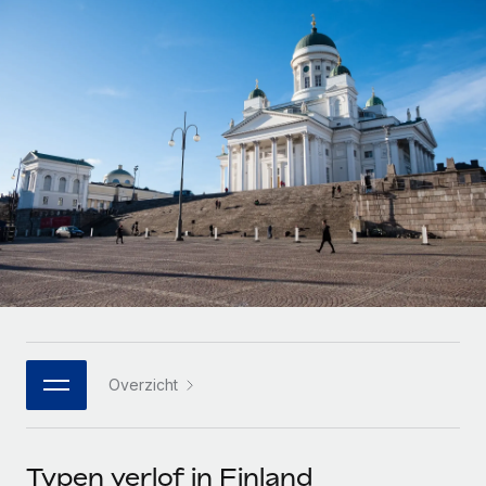
Zzp'ers internationaal onboarden en beheren
Betalingscalculator voor zzp'ers
Inloggen
Nederlands
Ontdek valuta-opties en betaalsnelheden voor
PEO
GROEIFASE
internationale zzp'ers
Ingewikkelde HR-taken eenvoudig uitbesteden
Français
Start-ups
Flexibele global HR en payroll solutions voor groeiende
LEREN MET REMOTE
Deutsch
bedrijven
INFRASTRUCTUUR
Onderzoek en gidsen
Remote Embedded
Mid-market
Español
HR naadloos in workflows integreren
Casestudy's
Teams uitbreiden met HR solutions op maat
Italiano
Platform
HR-woordenlijst
Enterprise
Ingebouwde essentiële HR-functies voor je team
Global HR voor grote bedrijven
Português (Portugal)
Checklists en templates
Verbinden
Nieuw
Bibliotheek met functiebeschrijvingen
日本語
AI-tools koppelen aan Remote met onze MCP
WERK MET ONS SAMEN
Overzicht
Strategische technologiepartners
Webinars
Integraties
한국어
Integreer global HR flexibel in je platform
Processen stroomlijnen met essentiële zakelijke tools
Evenementen
中文（简体）
Een partner worden
Typen verlof in Finland
Newsroom