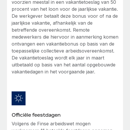
voorzien meestal in een vakantietoeslag van 50
Secundaire arbeidsvoorwaarden
procent van het loon voor de jaarlijkse vakantie.
BLOG
Eenvoudig secundaire arbeidsvoorwaarden
De werkgever betaalt deze bonus voor of na de
beheren
jaarlijkse vakantie, afhankelijk van de
Productupdates van Remote: Gusto- en Xero-
betreffende overeenkomst. Remote
integraties en Contractor Management Plus
medewerkers die hiervoor in aanmerking komen
Het blijft de missie van Remote om alle soorten bedrijven
ontvangen een vakantiebonus op basis van de
te helpen bij het aannemen, beheren en...
toepasselijke collectieve arbeidsovereenkomst.
De vakantietoeslag wordt elk jaar in maart
Meer informatie
uitbetaald op basis van het aantal opgebouwde
vakantiedagen in het voorgaande jaar.
Hoe Phiture 55 werknemers in 19 landen
beheert met Remote
Phiture, een toonaangevende leider in de wereldwijde
mobiele groeiadviessector, zet zich sinds 2016...
Meer informatie
Officiële feestdagen
Volgens de Finse arbeidswet mogen