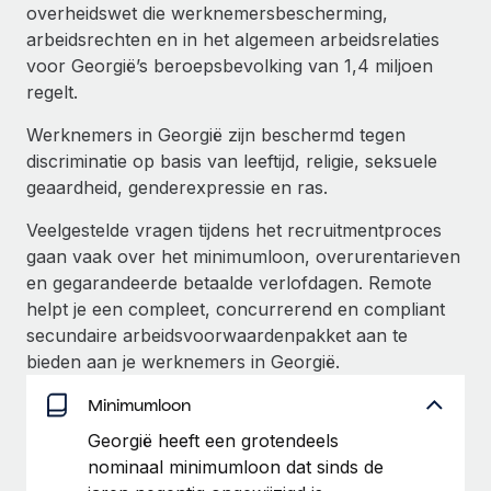
Ontdek hoe je met ons kunt samenwerken
DIENSTEN
overheidswet die werknemersbescherming,
arbeidsrechten en in het algemeen arbeidsrelaties
Inzicht in salaris en talent
Vraag een expert
Remote Build
Binnenkort beschikbaar
voor Georgië’s beroepsbevolking van 1,4 miljoen
Krijg hulp van global HR- en juridische experts
Integraties en advies over AI-automatiseringen
Inzichtencentrum
regelt.
Achtergrondonderzoek
Werknemers in Georgië zijn beschermd tegen
Support
Vereenvoudig het screeningsproces van
CASESTUDY'S
discriminatie op basis van leeftijd, religie, seksuele
kandidaten
Alle bronnen bekijken
geaardheid, genderexpressie en ras.
Compliance Watchtower
Veelgestelde vragen tijdens het recruitmentproces
Blijf compliance-risico's voor
BLOG
gaan vaak over het minimumloon, overurentarieven
en gegarandeerde betaalde verlofdagen. Remote
Global Payroll
Apparaatbeheer
helpt je een compleet, concurrerend en compliant
Lever en track wereldwijd IT-middelen
EOR en PEO
secundaire arbeidsvoorwaardenpakket aan te
bieden aan je werknemers in Georgië.
Entiteiten oprichten
Contractor Management
Stel snel compliant entiteiten op
Minimumloon
Belastingen
Georgië heeft een grotendeels
Mobiliteit en overplaatsing
nominaal minimumloon dat sinds de
Naar de blog
Plaats werknemers moeiteloos over