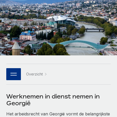
Zzp'ers internationaal onboarden en beheren
Betalingscalculator voor zzp'ers
Inloggen
Nederlands
Ontdek valuta-opties en betaalsnelheden voor
PEO
GROEIFASE
internationale zzp'ers
Ingewikkelde HR-taken eenvoudig uitbesteden
Français
Start-ups
Flexibele global HR en payroll solutions voor groeiende
LEREN MET REMOTE
Deutsch
bedrijven
INFRASTRUCTUUR
Onderzoek en gidsen
Remote Embedded
Mid-market
Español
HR naadloos in workflows integreren
Casestudy's
Teams uitbreiden met HR solutions op maat
Italiano
Platform
HR-woordenlijst
Enterprise
Ingebouwde essentiële HR-functies voor je team
Global HR voor grote bedrijven
Português (Portugal)
Checklists en templates
Overzicht
Verbinden
Nieuw
Bibliotheek met functiebeschrijvingen
日本語
AI-tools koppelen aan Remote met onze MCP
WERK MET ONS SAMEN
Werknemen in dienst nemen in
Strategische technologiepartners
Webinars
Integraties
한국어
Integreer global HR flexibel in je platform
Georgië
Processen stroomlijnen met essentiële zakelijke tools
Evenementen
中文（简体）
Een partner worden
Het arbeidsrecht van Georgië vormt de belangrijkste
Newsroom