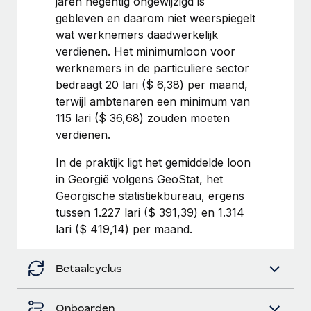
jaren negentig ongewijzigd is
gebleven en daarom niet weerspiegelt
Secundaire arbeidsvoorwaarden
BLOG
wat werknemers daadwerkelijk
Eenvoudig secundaire arbeidsvoorwaarden
verdienen. Het minimumloon voor
beheren
Productupdates van Remote: Gusto- en Xero-
werknemers in de particuliere sector
integraties en Contractor Management Plus
bedraagt 20 lari ($ 6,38) per maand,
Het blijft de missie van Remote om alle soorten bedrijven
terwijl ambtenaren een minimum van
te helpen bij het aannemen, beheren en...
115 lari ($ 36,68) zouden moeten
verdienen.
Meer informatie
In de praktijk ligt het gemiddelde loon
in Georgië volgens GeoStat, het
Hoe Phiture 55 werknemers in 19 landen
Georgische statistiekbureau, ergens
beheert met Remote
tussen 1.227 lari ($ 391,39) en 1.314
lari ($ 419,14) per maand.
Phiture, een toonaangevende leider in de wereldwijde
mobiele groeiadviessector, zet zich sinds 2016...
Betaalcyclus
Meer informatie
Onboarden