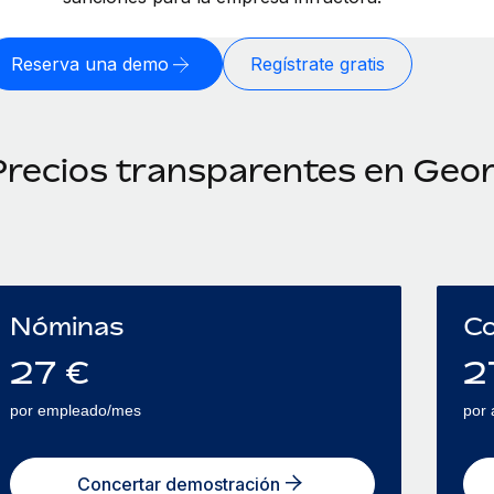
Reserva una demo
Regístrate gratis
Precios transparentes en Geor
Nóminas
Co
27
€
2
por empleado/mes
por
Concertar demostración