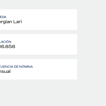
EDA
rgian Lari
LACIÓN
16.858
UENCIA DE NÓMINA
sual