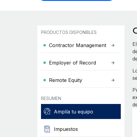
PRODUCTOS DISPONIBLES
E
Contractor Management
de
de
Employer of Record
L
s
Remote Equity
P
e
RESUMEN
d
Amplía tu equipo
Impuestos