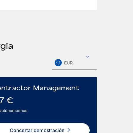
gia
EUR
ntractor Management
7
€
 autónomo/mes
Concertar demostración