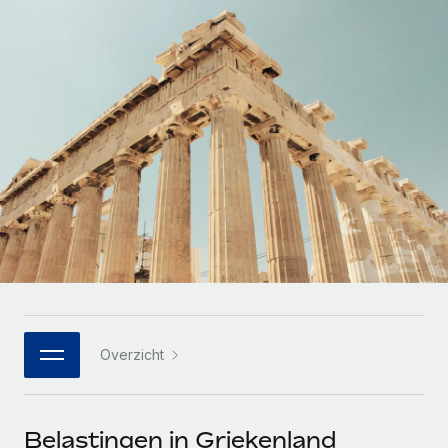
Zzp'ers internationaal onboarden en beheren
Betalingscalculator voor zzp'ers
Inloggen
Nederlands
Ontdek valuta-opties en betaalsnelheden voor
PEO
GROEIFASE
internationale zzp'ers
Ingewikkelde HR-taken eenvoudig uitbesteden
Français
Start-ups
Flexibele global HR en payroll solutions voor groeiende
LEREN MET REMOTE
Deutsch
bedrijven
INFRASTRUCTUUR
Onderzoek en gidsen
Remote Embedded
Mid-market
Español
HR naadloos in workflows integreren
Casestudy's
Teams uitbreiden met HR solutions op maat
Italiano
Platform
HR-woordenlijst
Enterprise
Ingebouwde essentiële HR-functies voor je team
Global HR voor grote bedrijven
Português (Portugal)
Checklists en templates
Verbinden
Nieuw
Bibliotheek met functiebeschrijvingen
日本語
AI-tools koppelen aan Remote met onze MCP
WERK MET ONS SAMEN
Overzicht
Strategische technologiepartners
Webinars
Integraties
한국어
Integreer global HR flexibel in je platform
Processen stroomlijnen met essentiële zakelijke tools
Evenementen
中文（简体）
Een partner worden
Belastingen in Griekenland
Newsroom