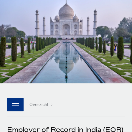
Zzp'ers internationaal onboarden en beheren
Betalingscalculator voor zzp'ers
Inloggen
Nederlands
Ontdek valuta-opties en betaalsnelheden voor
PEO
GROEIFASE
internationale zzp'ers
Ingewikkelde HR-taken eenvoudig uitbesteden
Français
Start-ups
Flexibele global HR en payroll solutions voor groeiende
LEREN MET REMOTE
Deutsch
bedrijven
INFRASTRUCTUUR
Onderzoek en gidsen
Remote Embedded
Mid-market
Español
HR naadloos in workflows integreren
Casestudy's
Teams uitbreiden met HR solutions op maat
Italiano
Platform
HR-woordenlijst
Enterprise
Ingebouwde essentiële HR-functies voor je team
Global HR voor grote bedrijven
Português (Portugal)
Checklists en templates
Verbinden
Nieuw
Bibliotheek met functiebeschrijvingen
日本語
AI-tools koppelen aan Remote met onze MCP
WERK MET ONS SAMEN
Overzicht
Strategische technologiepartners
Webinars
Integraties
한국어
Integreer global HR flexibel in je platform
Processen stroomlijnen met essentiële zakelijke tools
Evenementen
中文（简体）
Een partner worden
Employer of Record in India (EOR)
Newsroom