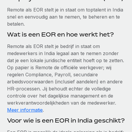
Ontdek hoe je met ons kunt samenwerken
DIENSTEN
Remote als EOR stelt je in staat om toptalent in India
Inzicht in salaris en talent
Vraag een expert
Remote Build
Binnenkort beschikbaar
snel en eenvoudig aan te nemen, te beheren en te
Krijg hulp van global HR- en juridische experts
Integraties en advies over AI-automatiseringen
betalen.
Inzichtencentrum
Achtergrondonderzoek
Wat is een EOR en hoe werkt het?
Support
Vereenvoudig het screeningsproces van
CASESTUDY'S
Remote als EOR stelt je bedrijf in staat om
kandidaten
Alle bronnen bekijken
medewerkers in India legaal aan te nemen zonder
dat je een lokale juridische entiteit hoeft op te zetten.
Compliance Watchtower
Op papier is Remote de officiële werkgever; wij
Blijf compliance-risico's voor
BLOG
regelen Compliance, Payroll, secundaire
Global Payroll
Apparaatbeheer
arbeidsvoorwaarden (inclusief aandelen) en andere
Lever en track wereldwijd IT-middelen
HR-processen. Jij behoudt echter de volledige
EOR en PEO
controle over het dagelijkse management en de
Entiteiten oprichten
Contractor Management
werkverantwoordelijkheden van de medewerker.
Stel snel compliant entiteiten op
Meer informatie
.
Belastingen
Voor wie is een EOR in India geschikt?
Mobiliteit en overplaatsing
Naar de blog
Plaats werknemers moeiteloos over