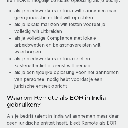
Een EOR is mogelijk de ideale oplossing als je bedrijf:
Secundaire arbeidsvoorwaarden
als je medewerkers in India wilt aannemen maar
BLOG
Eenvoudig secundaire arbeidsvoorwaarden
geen juridische entiteit wilt oprichten
beheren
als je lokale markten wilt testen voordat je
Productupdates van Remote: Gusto- en Xero-
volledig wilt uitbreiden
integraties en Contractor Management Plus
als je volledige Compliance met lokale
Het blijft de missie van Remote om alle soorten bedrijven
arbeidswetten en belastingvereisten wilt
te helpen bij het aannemen, beheren en...
waarborgen
als je medewerkers in India snel en
Meer informatie
kosteneffectief in dienst wilt nemen
als je een tijdelijke oplossing voor het aannemen
van personeel nodig hebt voordat je een
Hoe Phiture 55 werknemers in 19 landen
beheert met Remote
juridische entiteit opricht
Phiture, een toonaangevende leider in de wereldwijde
Waarom Remote als EOR in India
mobiele groeiadviessector, zet zich sinds 2016...
gebruiken?
Meer informatie
Als je bedrijf talent in India wil aannemen maar daar
geen juridische entiteit heeft, biedt Remote als EOR