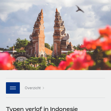
Zzp'ers internationaal onboarden en beheren
Betalingscalculator voor zzp'ers
Inloggen
Nederlands
Ontdek valuta-opties en betaalsnelheden voor
PEO
GROEIFASE
internationale zzp'ers
Ingewikkelde HR-taken eenvoudig uitbesteden
Français
Start-ups
Flexibele global HR en payroll solutions voor groeiende
LEREN MET REMOTE
Deutsch
bedrijven
INFRASTRUCTUUR
Onderzoek en gidsen
Remote Embedded
Mid-market
Español
HR naadloos in workflows integreren
Casestudy's
Teams uitbreiden met HR solutions op maat
Italiano
Platform
HR-woordenlijst
Enterprise
Ingebouwde essentiële HR-functies voor je team
Global HR voor grote bedrijven
Português (Portugal)
Checklists en templates
Verbinden
Nieuw
Bibliotheek met functiebeschrijvingen
日本語
AI-tools koppelen aan Remote met onze MCP
WERK MET ONS SAMEN
Overzicht
Strategische technologiepartners
Webinars
Integraties
한국어
Integreer global HR flexibel in je platform
Processen stroomlijnen met essentiële zakelijke tools
Evenementen
中文（简体）
Een partner worden
Typen verlof in Indonesie
Newsroom