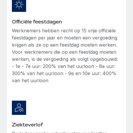
up op het gebied van gezondheid en welzijn,...
Secundaire arbeidsvoorwaarden
BLOG
Eenvoudig secundaire arbeidsvoorwaarden
Meer informatie
Officiële feestdagen
beheren
Productupdates van Remote: Gusto- en Xero-
Werknemers hebben recht op 15 vrije officiële
integraties en Contractor Management Plus
feestdagen per jaar en moeten een vergoeding
Het blijft de missie van Remote om alle soorten bedrijven
krijgen als ze op een feestdag moeten werken.
te helpen bij het aannemen, beheren en...
Voor werknemers die op een feestdag moeten
werken, is de vergoeding als volgt opgebouwd:
Meer informatie
- 1e - 7e uur: 200% van het uurloon - 8e uur:
300% van het uurloon - 9e en 10e uur: 400%
van het uurloon
Hoe Phiture 55 werknemers in 19 landen
beheert met Remote
Phiture, een toonaangevende leider in de wereldwijde
mobiele groeiadviessector, zet zich sinds 2016...
Meer informatie
Ziekteverlof