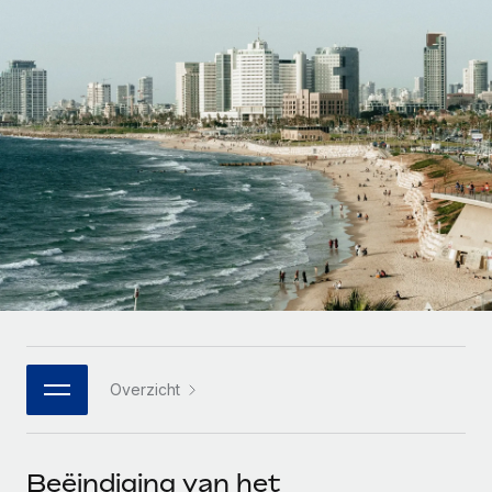
Zzp'ers internationaal onboarden en beheren
Betalingscalculator voor zzp'ers
Inloggen
Nederlands
Ontdek valuta-opties en betaalsnelheden voor
PEO
GROEIFASE
internationale zzp'ers
Ingewikkelde HR-taken eenvoudig uitbesteden
Français
Start-ups
Flexibele global HR en payroll solutions voor groeiende
LEREN MET REMOTE
Deutsch
bedrijven
INFRASTRUCTUUR
Onderzoek en gidsen
Remote Embedded
Mid-market
Español
HR naadloos in workflows integreren
Casestudy's
Teams uitbreiden met HR solutions op maat
Italiano
Platform
HR-woordenlijst
Enterprise
Ingebouwde essentiële HR-functies voor je team
Global HR voor grote bedrijven
Português (Portugal)
Checklists en templates
Verbinden
Nieuw
Bibliotheek met functiebeschrijvingen
日本語
AI-tools koppelen aan Remote met onze MCP
WERK MET ONS SAMEN
Overzicht
Strategische technologiepartners
Webinars
Integraties
한국어
Integreer global HR flexibel in je platform
Processen stroomlijnen met essentiële zakelijke tools
Evenementen
中文（简体）
Een partner worden
Beëindiging van het
Newsroom