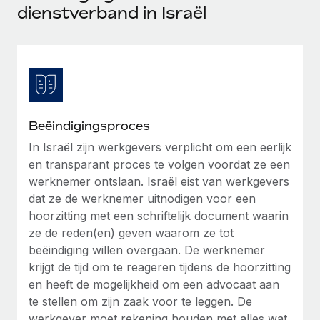
Ontdek hoe je met ons kunt samenwerken
DIENSTEN
dienstverband in Israël
Inzicht in salaris en talent
Vraag een expert
Remote Build
Binnenkort beschikbaar
Krijg hulp van global HR- en juridische experts
Integraties en advies over AI-automatiseringen
Inzichtencentrum
Achtergrondonderzoek
Support
Vereenvoudig het screeningsproces van
CASESTUDY'S
kandidaten
Alle bronnen bekijken
Beëindigingsproces
Compliance Watchtower
In Israël zijn werkgevers verplicht om een eerlijk
en transparant proces te volgen voordat ze een
Blijf compliance-risico's voor
BLOG
werknemer ontslaan. Israël eist van werkgevers
Global Payroll
Apparaatbeheer
dat ze de werknemer uitnodigen voor een
Lever en track wereldwijd IT-middelen
hoorzitting met een schriftelijk document waarin
EOR en PEO
ze de reden(en) geven waarom ze tot
Entiteiten oprichten
Contractor Management
beëindiging willen overgaan. De werknemer
Stel snel compliant entiteiten op
krijgt de tijd om te reageren tijdens de hoorzitting
Belastingen
en heeft de mogelijkheid om een advocaat aan
Mobiliteit en overplaatsing
te stellen om zijn zaak voor te leggen. De
Naar de blog
Plaats werknemers moeiteloos over
werkgever moet rekening houden met alles wat