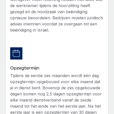
de werknemer tijdens de hoorzitting heeft
Secundaire arbeidsvoorwaarden
gezegd en de noodzaak van beëindiging
BLOG
Eenvoudig secundaire arbeidsvoorwaarden
opnieuw beoordelen. Bedrijven moeten juridisch
beheren
Productupdates van Remote: Gusto- en Xero-
advies inwinnen voordat ze overgaan tot een
integraties en Contractor Management Plus
beëindiging in Israël.
Het blijft de missie van Remote om alle soorten bedrijven
te helpen bij het aannemen, beheren en...
Meer informatie
Opzegtermijn
Hoe Phiture 55 werknemers in 19 landen
Tijdens de eerste zes maanden wordt één dag
beheert met Remote
opzegtermijn opgebouwd voor elke maand dat
Phiture, een toonaangevende leider in de wereldwijde
je in dienst bent. Bovenop de zes opgebouwde
mobiele groeiadviessector, zet zich sinds 2016...
dagen komen nog 2,5 dagen opzegtermijn voor
elke maand dienstverband vanaf de zesde
Meer informatie
maand tot het einde van het eerste jaar. Na het
eerste jaar is een opzegtermijn van 30 dagen