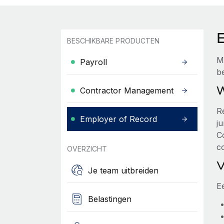
BESCHIKBARE PRODUCTEN
M
Payroll
b
W
Contractor Management
R
Employer of Record
ju
C
c
OVERZICHT
V
Je team uitbreiden
Ee
Belastingen