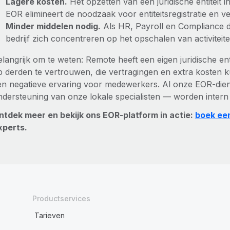
Lagere kosten.
Het opzetten van een juridische entiteit i
EOR elimineert de noodzaak voor entiteitsregistratie en v
Minder middelen nodig.
Als HR, Payroll en Compliance 
bedrijf zich concentreren op het opschalen van activiteite
elangrijk om te weten: Remote heeft een eigen juridische ent
p derden te vertrouwen, die vertragingen en extra kosten 
en negatieve ervaring voor medewerkers. Al onze EOR-diens
ndersteuning van onze lokale specialisten — worden intern
ntdek meer en bekijk ons EOR-platform in actie:
boek ee
xperts.
Productservices
Tarieven