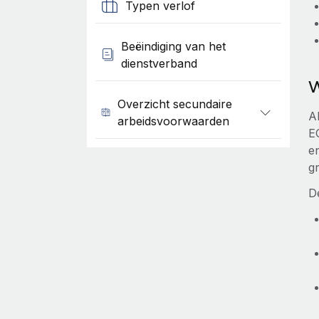
Typen verlof
Beëindiging van het
dienstverband
W
Overzicht secundaire
Al
arbeidsvoorwaarden
EO
en
g
D