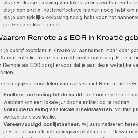
als je volledige naleving van lokale arbeidswetten en bel
als je een snelle, kosteneffectieve manier nodig hebt om
als je een tijdelijke oplossing nodig hebt voor het aann
juridische entiteit opricht
aarom Remote als EOR in Kroatië geb
s je bedrijf toptalent in Kroatië wil aannemen maar daar geen
R een volledig conforme en efficiënte oplossing. Kroatië he
 Remote als EOR zorgt ervoor dat je aan deze wettelijke ver
roeien.
e belangrijkste voordelen van werken met Remote als EOR in
Snellere toetreding tot de markt
. Je kunt snel talent 
wachten om een lokale juridische entiteit op te richten.
Volledige naleving van lokale arbeidswetten
. Vermijd j
verkeerde classificatie.
Vereenvoudigd loonlijstbeheer
. Wij automatiseren bere
je voldoet aan alle inhoudingsverplichtingen, ook wanne