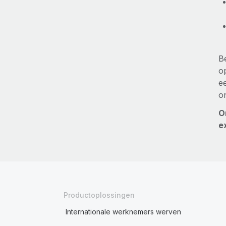
B
o
e
o
O
e
Productoplossingen
Internationale werknemers werven