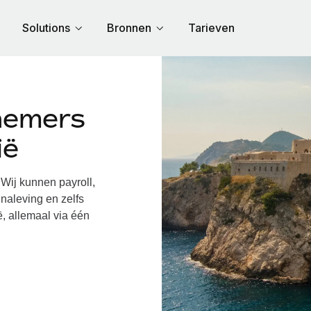
Solutions
Bronnen
Tarieven
nemers
ië
Wij kunnen payroll,
naleving en zelfs
ë, allemaal via één