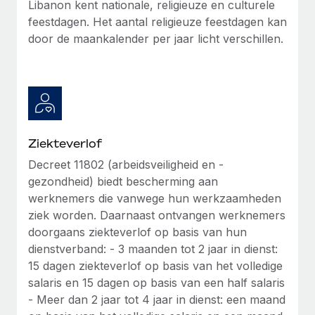
Libanon kent nationale, religieuze en culturele
up op het gebied van gezondheid en welzijn,...
Secundaire arbeidsvoorwaarden
feestdagen. Het aantal religieuze feestdagen kan
BLOG
Eenvoudig secundaire arbeidsvoorwaarden
door de maankalender per jaar licht verschillen.
Meer informatie
beheren
Productupdates van Remote: Gusto- en Xero-
integraties en Contractor Management Plus
Het blijft de missie van Remote om alle soorten bedrijven
te helpen bij het aannemen, beheren en...
Ziekteverlof
Meer informatie
Decreet 11802 (arbeidsveiligheid en -
gezondheid) biedt bescherming aan
Hoe Phiture 55 werknemers in 19 landen
werknemers die vanwege hun werkzaamheden
beheert met Remote
ziek worden. Daarnaast ontvangen werknemers
doorgaans ziekteverlof op basis van hun
Phiture, een toonaangevende leider in de wereldwijde
dienstverband: - 3 maanden tot 2 jaar in dienst:
mobiele groeiadviessector, zet zich sinds 2016...
15 dagen ziekteverlof op basis van het volledige
Meer informatie
salaris en 15 dagen op basis van een half salaris
- Meer dan 2 jaar tot 4 jaar in dienst: een maand