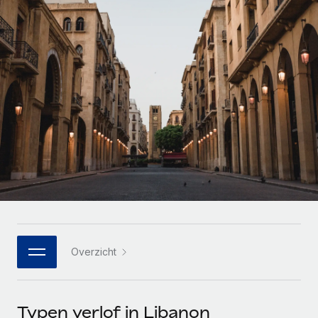
Zzp'ers internationaal onboarden en beheren
Betalingscalculator voor zzp'ers
Inloggen
Nederlands
Ontdek valuta-opties en betaalsnelheden voor
PEO
GROEIFASE
internationale zzp'ers
Ingewikkelde HR-taken eenvoudig uitbesteden
Français
Start-ups
Flexibele global HR en payroll solutions voor groeiende
LEREN MET REMOTE
Deutsch
bedrijven
INFRASTRUCTUUR
Onderzoek en gidsen
Remote Embedded
Mid-market
Español
HR naadloos in workflows integreren
Casestudy's
Teams uitbreiden met HR solutions op maat
Italiano
Platform
HR-woordenlijst
Enterprise
Ingebouwde essentiële HR-functies voor je team
Global HR voor grote bedrijven
Português (Portugal)
Checklists en templates
Verbinden
Nieuw
Bibliotheek met functiebeschrijvingen
日本語
AI-tools koppelen aan Remote met onze MCP
WERK MET ONS SAMEN
Overzicht
Strategische technologiepartners
Webinars
Integraties
한국어
Integreer global HR flexibel in je platform
Processen stroomlijnen met essentiële zakelijke tools
Evenementen
中文（简体）
Een partner worden
Typen verlof in Libanon
Newsroom