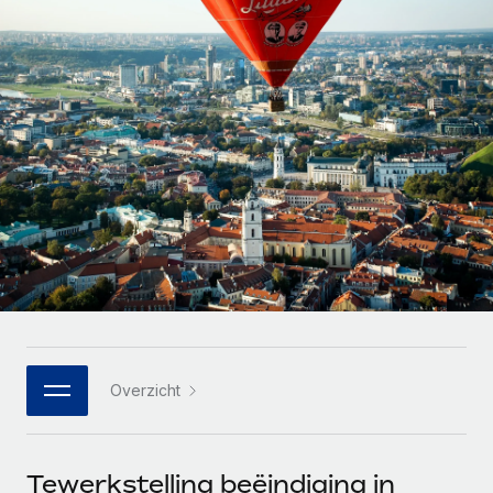
Zzp'ers internationaal onboarden en beheren
Betalingscalculator voor zzp'ers
Inloggen
Nederlands
Ontdek valuta-opties en betaalsnelheden voor
PEO
GROEIFASE
internationale zzp'ers
Ingewikkelde HR-taken eenvoudig uitbesteden
Français
Start-ups
Flexibele global HR en payroll solutions voor groeiende
LEREN MET REMOTE
Deutsch
bedrijven
INFRASTRUCTUUR
Onderzoek en gidsen
Remote Embedded
Mid-market
Español
HR naadloos in workflows integreren
Casestudy's
Teams uitbreiden met HR solutions op maat
Italiano
Platform
HR-woordenlijst
Enterprise
Ingebouwde essentiële HR-functies voor je team
Global HR voor grote bedrijven
Português (Portugal)
Checklists en templates
Verbinden
Nieuw
Bibliotheek met functiebeschrijvingen
日本語
AI-tools koppelen aan Remote met onze MCP
WERK MET ONS SAMEN
Overzicht
Strategische technologiepartners
Webinars
Integraties
한국어
Integreer global HR flexibel in je platform
Processen stroomlijnen met essentiële zakelijke tools
Evenementen
中文（简体）
Een partner worden
Tewerkstelling beëindiging in
Newsroom