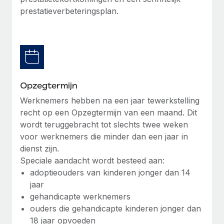
up op het gebied van gezondheid en welzijn,...
prestatieverbeteringsplan.
Secundaire arbeidsvoorwaarden
BLOG
Eenvoudig secundaire arbeidsvoorwaarden
Meer informatie
beheren
Productupdates van Remote: Gusto- en Xero-
integraties en Contractor Management Plus
Het blijft de missie van Remote om alle soorten bedrijven
te helpen bij het aannemen, beheren en...
Opzegtermijn
Werknemers hebben na een jaar tewerkstelling
Meer informatie
recht op een Opzegtermijn van een maand. Dit
wordt teruggebracht tot slechts twee weken
voor werknemers die minder dan een jaar in
Hoe Phiture 55 werknemers in 19 landen
dienst zijn.
beheert met Remote
Speciale aandacht wordt besteed aan:
Phiture, een toonaangevende leider in de wereldwijde
adoptieouders van kinderen jonger dan 14
mobiele groeiadviessector, zet zich sinds 2016...
jaar
gehandicapte werknemers
Meer informatie
ouders die gehandicapte kinderen jonger dan
18 jaar opvoeden