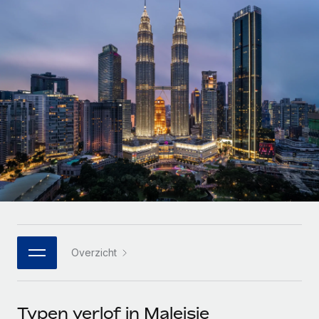
Zzp'ers internationaal onboarden en beheren
Betalingscalculator voor zzp'ers
Inloggen
Nederlands
Ontdek valuta-opties en betaalsnelheden voor
PEO
GROEIFASE
internationale zzp'ers
Ingewikkelde HR-taken eenvoudig uitbesteden
Français
Start-ups
Flexibele global HR en payroll solutions voor groeiende
LEREN MET REMOTE
Deutsch
bedrijven
INFRASTRUCTUUR
Onderzoek en gidsen
Remote Embedded
Mid-market
Español
HR naadloos in workflows integreren
Casestudy's
Teams uitbreiden met HR solutions op maat
Italiano
Platform
HR-woordenlijst
Enterprise
Ingebouwde essentiële HR-functies voor je team
Global HR voor grote bedrijven
Português (Portugal)
Checklists en templates
Verbinden
Nieuw
Bibliotheek met functiebeschrijvingen
日本語
AI-tools koppelen aan Remote met onze MCP
WERK MET ONS SAMEN
Overzicht
Strategische technologiepartners
Webinars
Integraties
한국어
Integreer global HR flexibel in je platform
Processen stroomlijnen met essentiële zakelijke tools
Evenementen
中文（简体）
Een partner worden
Typen verlof in Maleisie
Newsroom