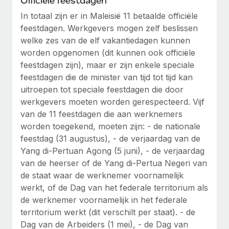
Officiële feestdagen
up op het gebied van gezondheid en welzijn,...
Secundaire arbeidsvoorwaarden
In totaal zijn er in Maleisië 11 betaalde officiële
BLOG
Eenvoudig secundaire arbeidsvoorwaarden
feestdagen. Werkgevers mogen zelf beslissen
Meer informatie
beheren
welke zes van de elf vakantiedagen kunnen
Productupdates van Remote: Gusto- en Xero-
worden opgenomen (dit kunnen ook officiële
integraties en Contractor Management Plus
feestdagen zijn), maar er zijn enkele speciale
Het blijft de missie van Remote om alle soorten bedrijven
feestdagen die de minister van tijd tot tijd kan
te helpen bij het aannemen, beheren en...
uitroepen tot speciale feestdagen die door
werkgevers moeten worden gerespecteerd. Vijf
Meer informatie
van de 11 feestdagen die aan werknemers
worden toegekend, moeten zijn: - de nationale
feestdag (31 augustus), - de verjaardag van de
Hoe Phiture 55 werknemers in 19 landen
Yang di-Pertuan Agong (5 juni), - de verjaardag
beheert met Remote
van de heerser of de Yang di-Pertua Negeri van
Phiture, een toonaangevende leider in de wereldwijde
de staat waar de werknemer voornamelijk
mobiele groeiadviessector, zet zich sinds 2016...
werkt, of de Dag van het federale territorium als
de werknemer voornamelijk in het federale
Meer informatie
territorium werkt (dit verschilt per staat). - de
Dag van de Arbeiders (1 mei), - de Dag van