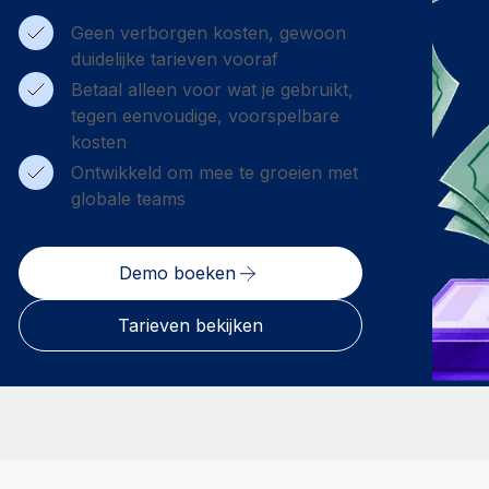
Geen verborgen kosten, gewoon
duidelijke tarieven vooraf
Betaal alleen voor wat je gebruikt,
tegen eenvoudige, voorspelbare
kosten
Ontwikkeld om mee te groeien met
globale teams
Demo boeken
Tarieven bekijken