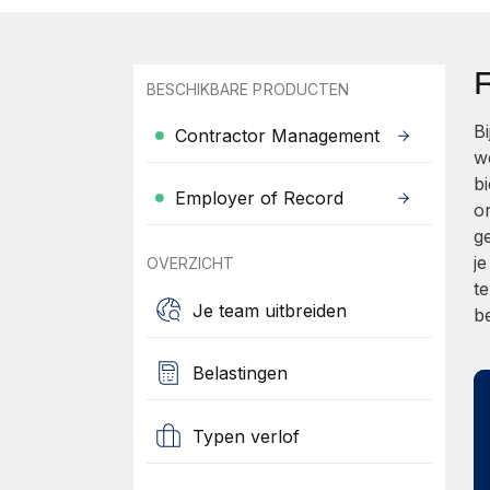
BESCHIKBARE PRODUCTEN
B
Contractor Management
w
b
Employer of Record
o
g
j
OVERZICHT
t
Je team uitbreiden
b
Belastingen
Typen verlof