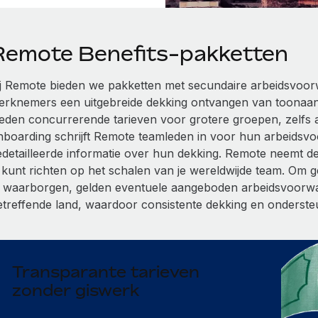
Remote Benefits-pakketten
ij Remote bieden we pakketten met secundaire arbeidsvoor
erknemers een uitgebreide dekking ontvangen van toonaa
ieden concurrerende tarieven voor grotere groepen, zelfs al
nboarding schrijft Remote teamleden in voor hun arbeidsv
edetailleerde informatie over hun dekking. Remote neemt de v
e kunt richten op het schalen van je wereldwijde team. Om 
e waarborgen, gelden eventuele aangeboden arbeidsvoorwaa
etreffende land, waardoor consistente dekking en ondersteu
Transparante tarieven
zonder giswerk