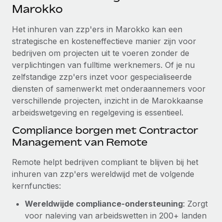
Ontdek hoe je met ons kunt samenwerken
DIENSTEN
Marokko
Inzicht in salaris en talent
Vraag een expert
Remote Build
Binnenkort beschikbaar
Het inhuren van zzp'ers in Marokko kan een
Krijg hulp van global HR- en juridische experts
Integraties en advies over AI-automatiseringen
strategische en kosteneffectieve manier zijn voor
Inzichtencentrum
bedrijven om projecten uit te voeren zonder de
Achtergrondonderzoek
Support
verplichtingen van fulltime werknemers. Of je nu
Vereenvoudig het screeningsproces van
CASESTUDY'S
zelfstandige zzp'ers inzet voor gespecialiseerde
kandidaten
Alle bronnen bekijken
diensten of samenwerkt met onderaannemers voor
verschillende projecten, inzicht in de Marokkaanse
Compliance Watchtower
arbeidswetgeving en regelgeving is essentieel.
Blijf compliance-risico's voor
BLOG
Compliance borgen met Contractor
Global Payroll
Apparaatbeheer
Management van Remote
Lever en track wereldwijd IT-middelen
EOR en PEO
Remote helpt bedrijven compliant te blijven bij het
Entiteiten oprichten
Contractor Management
inhuren van zzp'ers wereldwijd met de volgende
Stel snel compliant entiteiten op
kernfuncties:
Belastingen
Mobiliteit en overplaatsing
Wereldwijde compliance-ondersteuning
: Zorgt
Naar de blog
Plaats werknemers moeiteloos over
voor naleving van arbeidswetten in 200+ landen