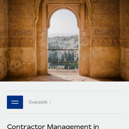
Zzp'ers internationaal onboarden en beheren
Betalingscalculator voor zzp'ers
Inloggen
Nederlands
Ontdek valuta-opties en betaalsnelheden voor
PEO
GROEIFASE
internationale zzp'ers
Ingewikkelde HR-taken eenvoudig uitbesteden
Français
Start-ups
Flexibele global HR en payroll solutions voor groeiende
LEREN MET REMOTE
Deutsch
bedrijven
INFRASTRUCTUUR
Onderzoek en gidsen
Remote Embedded
Mid-market
Español
HR naadloos in workflows integreren
Casestudy's
Teams uitbreiden met HR solutions op maat
Italiano
Platform
HR-woordenlijst
Enterprise
Ingebouwde essentiële HR-functies voor je team
Global HR voor grote bedrijven
Português (Portugal)
Checklists en templates
Verbinden
Nieuw
Bibliotheek met functiebeschrijvingen
日本語
AI-tools koppelen aan Remote met onze MCP
WERK MET ONS SAMEN
Overzicht
Strategische technologiepartners
Webinars
Integraties
한국어
Integreer global HR flexibel in je platform
Processen stroomlijnen met essentiële zakelijke tools
Evenementen
中文（简体）
Een partner worden
Contractor Management in
Newsroom