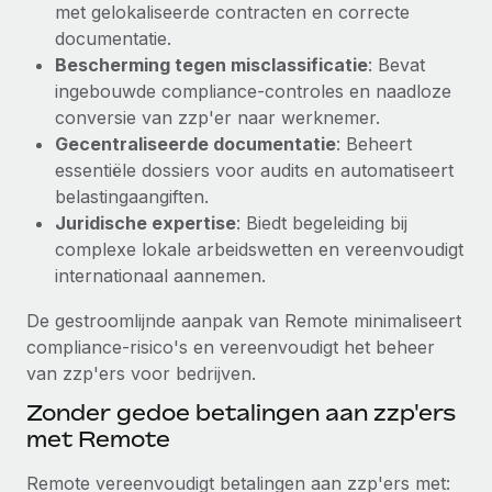
met gelokaliseerde contracten en correcte
Secundaire arbeidsvoorwaarden
documentatie.
BLOG
Eenvoudig secundaire arbeidsvoorwaarden
Bescherming tegen misclassificatie
: Bevat
beheren
ingebouwde compliance-controles en naadloze
Productupdates van Remote: Gusto- en Xero-
conversie van zzp'er naar werknemer.
integraties en Contractor Management Plus
Gecentraliseerde documentatie
: Beheert
Het blijft de missie van Remote om alle soorten bedrijven
essentiële dossiers voor audits en automatiseert
te helpen bij het aannemen, beheren en...
belastingaangiften.
Juridische expertise
: Biedt begeleiding bij
Meer informatie
complexe lokale arbeidswetten en vereenvoudigt
internationaal aannemen.
Hoe Phiture 55 werknemers in 19 landen
De gestroomlijnde aanpak van Remote minimaliseert
beheert met Remote
compliance-risico's en vereenvoudigt het beheer
Phiture, een toonaangevende leider in de wereldwijde
van zzp'ers voor bedrijven.
mobiele groeiadviessector, zet zich sinds 2016...
Zonder gedoe betalingen aan zzp'ers
Meer informatie
met Remote
Remote vereenvoudigt betalingen aan zzp'ers met: