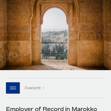
Zzp'ers internationaal onboarden en beheren
Betalingscalculator voor zzp'ers
Inloggen
Nederlands
Ontdek valuta-opties en betaalsnelheden voor
PEO
GROEIFASE
internationale zzp'ers
Ingewikkelde HR-taken eenvoudig uitbesteden
Français
Start-ups
Flexibele global HR en payroll solutions voor groeiende
LEREN MET REMOTE
Deutsch
bedrijven
INFRASTRUCTUUR
Onderzoek en gidsen
Remote Embedded
Mid-market
Español
HR naadloos in workflows integreren
Casestudy's
Teams uitbreiden met HR solutions op maat
Italiano
Platform
HR-woordenlijst
Enterprise
Ingebouwde essentiële HR-functies voor je team
Global HR voor grote bedrijven
Português (Portugal)
Checklists en templates
Verbinden
Nieuw
Bibliotheek met functiebeschrijvingen
日本語
AI-tools koppelen aan Remote met onze MCP
WERK MET ONS SAMEN
Overzicht
Strategische technologiepartners
Webinars
Integraties
한국어
Integreer global HR flexibel in je platform
Processen stroomlijnen met essentiële zakelijke tools
Evenementen
中文（简体）
Een partner worden
Employer of Record in Marokko
Newsroom