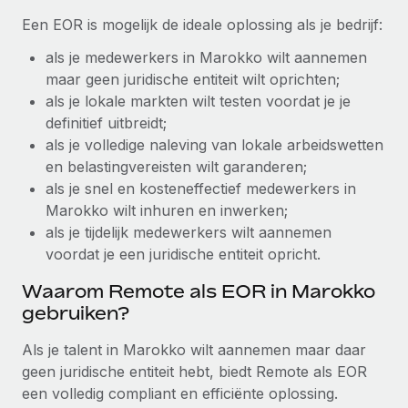
up op het gebied van gezondheid en welzijn,...
Een EOR is mogelijk de ideale oplossing als je bedrijf:
Secundaire arbeidsvoorwaarden
BLOG
Eenvoudig secundaire arbeidsvoorwaarden
Meer informatie
als je medewerkers in Marokko wilt aannemen
beheren
maar geen juridische entiteit wilt oprichten;
Productupdates van Remote: Gusto- en Xero-
als je lokale markten wilt testen voordat je je
integraties en Contractor Management Plus
definitief uitbreidt;
Het blijft de missie van Remote om alle soorten bedrijven
als je volledige naleving van lokale arbeidswetten
te helpen bij het aannemen, beheren en...
en belastingvereisten wilt garanderen;
als je snel en kosteneffectief medewerkers in
Meer informatie
Marokko wilt inhuren en inwerken;
als je tijdelijk medewerkers wilt aannemen
Hoe Phiture 55 werknemers in 19 landen
voordat je een juridische entiteit opricht.
beheert met Remote
Waarom Remote als EOR in Marokko
Phiture, een toonaangevende leider in de wereldwijde
gebruiken?
mobiele groeiadviessector, zet zich sinds 2016...
Als je talent in Marokko wilt aannemen maar daar
Meer informatie
geen juridische entiteit hebt, biedt Remote als EOR
een volledig compliant en efficiënte oplossing.