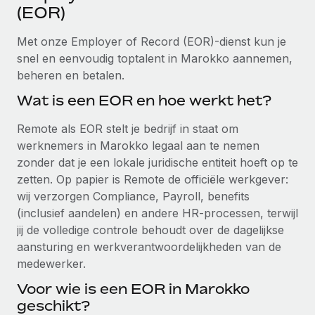
Ontdek hoe je met ons kunt samenwerken
DIENSTEN
(EOR)
Inzicht in salaris en talent
Vraag een expert
Remote Build
Binnenkort beschikbaar
Met onze Employer of Record (EOR)-dienst kun je
Krijg hulp van global HR- en juridische experts
Integraties en advies over AI-automatiseringen
snel en eenvoudig toptalent in Marokko aannemen,
Inzichtencentrum
beheren en betalen.
Achtergrondonderzoek
Support
Vereenvoudig het screeningsproces van
Wat is een EOR en hoe werkt het?
CASESTUDY'S
kandidaten
Alle bronnen bekijken
Remote als EOR stelt je bedrijf in staat om
Hoe AI-pionier Weaviate zijn team met 120%
liet groeien met Remote
Compliance Watchtower
werknemers in Marokko legaal aan te nemen
Blijf compliance-risico's voor
zonder dat je een lokale juridische entiteit hoeft op te
BLOG
Weaviate in één oogopslag Weaviate bouwt open source,
zetten. Op papier is Remote de officiële werkgever:
AI-first infrastructuur. De missie van het...
Global Payroll
Apparaatbeheer
wij verzorgen Compliance, Payroll, benefits
Lever en track wereldwijd IT-middelen
Meer informatie
(inclusief aandelen) en andere HR-processen, terwijl
EOR en PEO
jij de volledige controle behoudt over de dagelijkse
Entiteiten oprichten
Contractor Management
aansturing en werkverantwoordelijkheden van de
Stel snel compliant entiteiten op
De strategische samenwerking tussen
medewerker.
Belastingen
Reverse Tech en Remote voor zzp- en payroll-
Voor wie is een EOR in Marokko
Mobiliteit en overplaatsing
beheer
Naar de blog
geschikt?
Plaats werknemers moeiteloos over
Reverse Tech in een oogopslag Reverse Tech, een start-