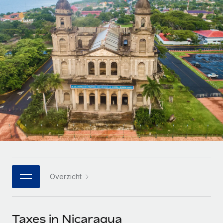
Zzp'ers internationaal onboarden en beheren
Betalingscalculator voor zzp'ers
Inloggen
Nederlands
Ontdek valuta-opties en betaalsnelheden voor
PEO
GROEIFASE
internationale zzp'ers
Ingewikkelde HR-taken eenvoudig uitbesteden
Français
Start-ups
Flexibele global HR en payroll solutions voor groeiende
LEREN MET REMOTE
Deutsch
bedrijven
INFRASTRUCTUUR
Onderzoek en gidsen
Remote Embedded
Mid-market
Español
HR naadloos in workflows integreren
Casestudy's
Teams uitbreiden met HR solutions op maat
Italiano
Platform
HR-woordenlijst
Enterprise
Ingebouwde essentiële HR-functies voor je team
Global HR voor grote bedrijven
Português (Portugal)
Checklists en templates
Verbinden
Nieuw
Bibliotheek met functiebeschrijvingen
日本語
AI-tools koppelen aan Remote met onze MCP
WERK MET ONS SAMEN
Overzicht
Strategische technologiepartners
Webinars
Integraties
한국어
Integreer global HR flexibel in je platform
Processen stroomlijnen met essentiële zakelijke tools
Evenementen
中文（简体）
Een partner worden
Taxes in Nicaragua
Newsroom