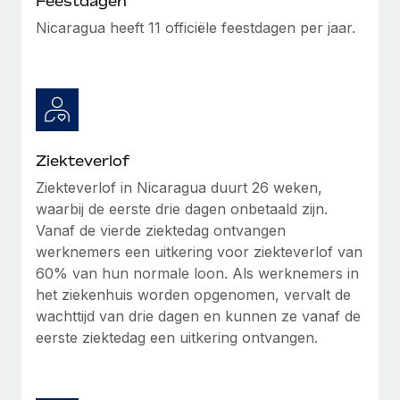
Feestdagen
Secundaire arbeidsvoorwaarden
Nicaragua heeft 11 officiële feestdagen per jaar.
BLOG
Eenvoudig secundaire arbeidsvoorwaarden
beheren
Productupdates van Remote: Gusto- en Xero-
integraties en Contractor Management Plus
Het blijft de missie van Remote om alle soorten bedrijven
te helpen bij het aannemen, beheren en...
Ziekteverlof
Meer informatie
Ziekteverlof in Nicaragua duurt 26 weken,
waarbij de eerste drie dagen onbetaald zijn.
Vanaf de vierde ziektedag ontvangen
Hoe Phiture 55 werknemers in 19 landen
werknemers een uitkering voor ziekteverlof van
beheert met Remote
60% van hun normale loon. Als werknemers in
het ziekenhuis worden opgenomen, vervalt de
Phiture, een toonaangevende leider in de wereldwijde
wachttijd van drie dagen en kunnen ze vanaf de
mobiele groeiadviessector, zet zich sinds 2016...
eerste ziektedag een uitkering ontvangen.
Meer informatie