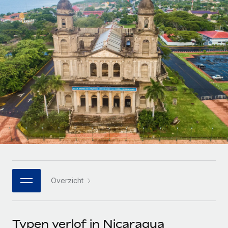
Zzp'ers internationaal onboarden en beheren
Betalingscalculator voor zzp'ers
Inloggen
Nederlands
Ontdek valuta-opties en betaalsnelheden voor
PEO
GROEIFASE
internationale zzp'ers
Ingewikkelde HR-taken eenvoudig uitbesteden
Français
Start-ups
Flexibele global HR en payroll solutions voor groeiende
LEREN MET REMOTE
Deutsch
bedrijven
INFRASTRUCTUUR
Onderzoek en gidsen
Remote Embedded
Mid-market
Español
HR naadloos in workflows integreren
Casestudy's
Teams uitbreiden met HR solutions op maat
Italiano
Platform
HR-woordenlijst
Enterprise
Ingebouwde essentiële HR-functies voor je team
Global HR voor grote bedrijven
Português (Portugal)
Checklists en templates
Verbinden
Nieuw
Bibliotheek met functiebeschrijvingen
日本語
AI-tools koppelen aan Remote met onze MCP
WERK MET ONS SAMEN
Overzicht
Strategische technologiepartners
Webinars
Integraties
한국어
Integreer global HR flexibel in je platform
Processen stroomlijnen met essentiële zakelijke tools
Evenementen
中文（简体）
Een partner worden
Typen verlof in Nicaragua
Newsroom