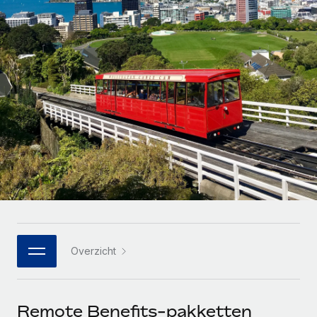
Zzp'ers internationaal onboarden en beheren
Betalingscalculator voor zzp'ers
Inloggen
Nederlands
Ontdek valuta-opties en betaalsnelheden voor
PEO
GROEIFASE
internationale zzp'ers
Ingewikkelde HR-taken eenvoudig uitbesteden
Français
Start-ups
Flexibele global HR en payroll solutions voor groeiende
LEREN MET REMOTE
Deutsch
bedrijven
INFRASTRUCTUUR
Onderzoek en gidsen
Remote Embedded
Mid-market
Español
HR naadloos in workflows integreren
Casestudy's
Teams uitbreiden met HR solutions op maat
Italiano
Platform
HR-woordenlijst
Enterprise
Ingebouwde essentiële HR-functies voor je team
Global HR voor grote bedrijven
Português (Portugal)
Checklists en templates
Verbinden
Nieuw
Bibliotheek met functiebeschrijvingen
日本語
AI-tools koppelen aan Remote met onze MCP
WERK MET ONS SAMEN
Overzicht
Strategische technologiepartners
Webinars
Integraties
한국어
Integreer global HR flexibel in je platform
Processen stroomlijnen met essentiële zakelijke tools
Evenementen
中文（简体）
Een partner worden
Remote Benefits-pakketten
Newsroom