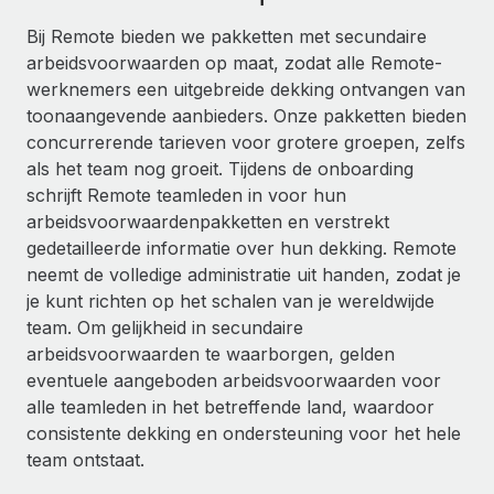
Ontdek hoe je met ons kunt samenwerken
DIENSTEN
Bij Remote bieden we pakketten met secundaire
Inzicht in salaris en talent
Vraag een expert
Remote Build
Binnenkort beschikbaar
arbeidsvoorwaarden op maat, zodat alle Remote-
Krijg hulp van global HR- en juridische experts
Integraties en advies over AI-automatiseringen
werknemers een uitgebreide dekking ontvangen van
Inzichtencentrum
toonaangevende aanbieders. Onze pakketten bieden
Achtergrondonderzoek
Support
concurrerende tarieven voor grotere groepen, zelfs
Vereenvoudig het screeningsproces van
CASESTUDY'S
als het team nog groeit. Tijdens de onboarding
kandidaten
Alle bronnen bekijken
schrijft Remote teamleden in voor hun
arbeidsvoorwaardenpakketten en verstrekt
Compliance Watchtower
gedetailleerde informatie over hun dekking. Remote
Blijf compliance-risico's voor
BLOG
neemt de volledige administratie uit handen, zodat je
Global Payroll
je kunt richten op het schalen van je wereldwijde
Apparaatbeheer
team. Om gelijkheid in secundaire
Lever en track wereldwijd IT-middelen
EOR en PEO
arbeidsvoorwaarden te waarborgen, gelden
Entiteiten oprichten
eventuele aangeboden arbeidsvoorwaarden voor
Contractor Management
Stel snel compliant entiteiten op
alle teamleden in het betreffende land, waardoor
Belastingen
consistente dekking en ondersteuning voor het hele
Mobiliteit en overplaatsing
team ontstaat.
Naar de blog
Plaats werknemers moeiteloos over