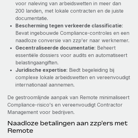
voor naleving van arbeidswetten in meer dan
Secundaire arbeidsvoorwaarden
200 landen, met lokale contracten en de juiste
BLOG
Eenvoudig secundaire arbeidsvoorwaarden
documentatie.
beheren
Bescherming tegen verkeerde classificatie
:
Productupdates van Remote: Gusto- en Xero-
Bevat ingebouwde Compliance-controles en een
integraties en Contractor Management Plus
naadloze conversie van zzp'er naar werknemer.
Het blijft de missie van Remote om alle soorten bedrijven
Gecentraliseerde documentatie
: Beheert
te helpen bij het aannemen, beheren en...
essentiële dossiers voor audits en automatiseert
belastingaangiften.
Meer informatie
Juridische expertise
: Biedt begeleiding bij
complexe lokale arbeidswetten en vereenvoudigt
internationaal aannemen.
Hoe Phiture 55 werknemers in 19 landen
beheert met Remote
De gestroomlijnde aanpak van Remote minimaliseert
Phiture, een toonaangevende leider in de wereldwijde
Compliance-risico's en vereenvoudigt Contractor
mobiele groeiadviessector, zet zich sinds 2016...
Management voor bedrijven.
Meer informatie
Naadloze betalingen aan zzp'ers met
Remote