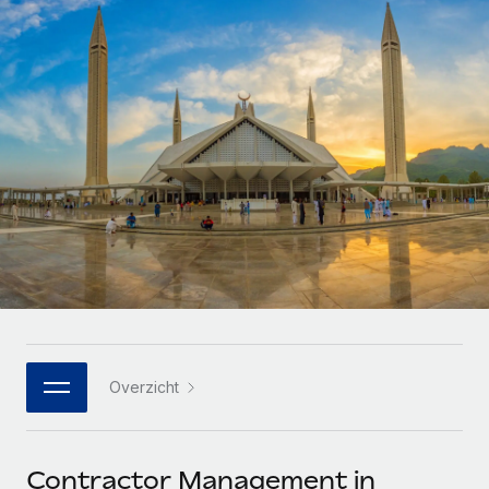
Zzp'ers internationaal onboarden en beheren
Betalingscalculator voor zzp'ers
Inloggen
Nederlands
Ontdek valuta-opties en betaalsnelheden voor
PEO
GROEIFASE
internationale zzp'ers
Ingewikkelde HR-taken eenvoudig uitbesteden
Français
Start-ups
Flexibele global HR en payroll solutions voor groeiende
LEREN MET REMOTE
Deutsch
bedrijven
INFRASTRUCTUUR
Onderzoek en gidsen
Remote Embedded
Mid-market
Español
HR naadloos in workflows integreren
Casestudy's
Teams uitbreiden met HR solutions op maat
Italiano
Platform
HR-woordenlijst
Enterprise
Ingebouwde essentiële HR-functies voor je team
Global HR voor grote bedrijven
Português (Portugal)
Checklists en templates
Verbinden
Nieuw
Bibliotheek met functiebeschrijvingen
日本語
AI-tools koppelen aan Remote met onze MCP
WERK MET ONS SAMEN
Overzicht
Strategische technologiepartners
Webinars
Integraties
한국어
Integreer global HR flexibel in je platform
Processen stroomlijnen met essentiële zakelijke tools
Evenementen
中文（简体）
Een partner worden
Contractor Management in
Newsroom