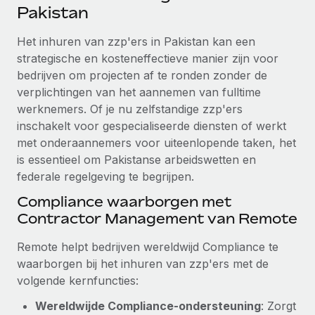
Ontdek hoe je met ons kunt samenwerken
DIENSTEN
Pakistan
Inzicht in salaris en talent
Vraag een expert
Remote Build
Binnenkort beschikbaar
Het inhuren van zzp'ers in Pakistan kan een
Krijg hulp van global HR- en juridische experts
Integraties en advies over AI-automatiseringen
strategische en kosteneffectieve manier zijn voor
Inzichtencentrum
bedrijven om projecten af te ronden zonder de
Achtergrondonderzoek
Support
verplichtingen van het aannemen van fulltime
Vereenvoudig het screeningsproces van
CASESTUDY'S
werknemers. Of je nu zelfstandige zzp'ers
kandidaten
Alle bronnen bekijken
inschakelt voor gespecialiseerde diensten of werkt
met onderaannemers voor uiteenlopende taken, het
Compliance Watchtower
is essentieel om Pakistanse arbeidswetten en
Blijf compliance-risico's voor
BLOG
federale regelgeving te begrijpen.
Global Payroll
Apparaatbeheer
Compliance waarborgen met
Lever en track wereldwijd IT-middelen
EOR en PEO
Contractor Management van Remote
Entiteiten oprichten
Contractor Management
Remote helpt bedrijven wereldwijd Compliance te
Stel snel compliant entiteiten op
waarborgen bij het inhuren van zzp'ers met de
Belastingen
volgende kernfuncties:
Mobiliteit en overplaatsing
Naar de blog
Plaats werknemers moeiteloos over
Wereldwijde Compliance-ondersteuning
: Zorgt