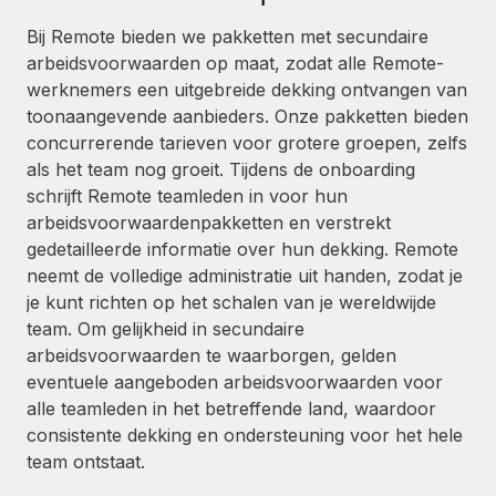
Ontdek hoe je met ons kunt samenwerken
DIENSTEN
Bij Remote bieden we pakketten met secundaire
Inzicht in salaris en talent
Vraag een expert
Remote Build
Binnenkort beschikbaar
arbeidsvoorwaarden op maat, zodat alle Remote-
Krijg hulp van global HR- en juridische experts
Integraties en advies over AI-automatiseringen
werknemers een uitgebreide dekking ontvangen van
Inzichtencentrum
toonaangevende aanbieders. Onze pakketten bieden
Achtergrondonderzoek
Support
concurrerende tarieven voor grotere groepen, zelfs
Vereenvoudig het screeningsproces van
CASESTUDY'S
als het team nog groeit. Tijdens de onboarding
kandidaten
Alle bronnen bekijken
schrijft Remote teamleden in voor hun
arbeidsvoorwaardenpakketten en verstrekt
Compliance Watchtower
gedetailleerde informatie over hun dekking. Remote
Blijf compliance-risico's voor
BLOG
neemt de volledige administratie uit handen, zodat je
Global Payroll
je kunt richten op het schalen van je wereldwijde
Apparaatbeheer
team. Om gelijkheid in secundaire
Lever en track wereldwijd IT-middelen
EOR en PEO
arbeidsvoorwaarden te waarborgen, gelden
Entiteiten oprichten
eventuele aangeboden arbeidsvoorwaarden voor
Contractor Management
Stel snel compliant entiteiten op
alle teamleden in het betreffende land, waardoor
Belastingen
consistente dekking en ondersteuning voor het hele
Mobiliteit en overplaatsing
team ontstaat.
Naar de blog
Plaats werknemers moeiteloos over