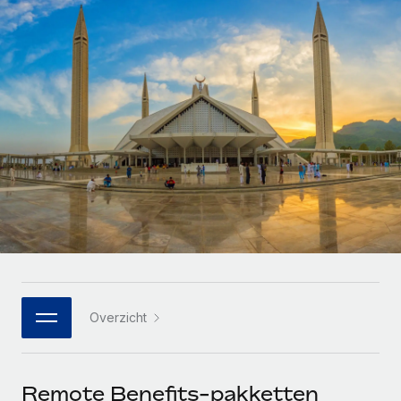
Zzp'ers internationaal onboarden en beheren
Betalingscalculator voor zzp'ers
Inloggen
Nederlands
Ontdek valuta-opties en betaalsnelheden voor
PEO
GROEIFASE
internationale zzp'ers
Ingewikkelde HR-taken eenvoudig uitbesteden
Français
Start-ups
Flexibele global HR en payroll solutions voor groeiende
LEREN MET REMOTE
Deutsch
bedrijven
INFRASTRUCTUUR
Onderzoek en gidsen
Remote Embedded
Mid-market
Español
HR naadloos in workflows integreren
Casestudy's
Teams uitbreiden met HR solutions op maat
Italiano
Platform
HR-woordenlijst
Enterprise
Ingebouwde essentiële HR-functies voor je team
Global HR voor grote bedrijven
Português (Portugal)
Checklists en templates
Verbinden
Nieuw
Bibliotheek met functiebeschrijvingen
日本語
AI-tools koppelen aan Remote met onze MCP
WERK MET ONS SAMEN
Overzicht
Strategische technologiepartners
Webinars
Integraties
한국어
Integreer global HR flexibel in je platform
Processen stroomlijnen met essentiële zakelijke tools
Evenementen
中文（简体）
Een partner worden
Remote Benefits-pakketten
Newsroom