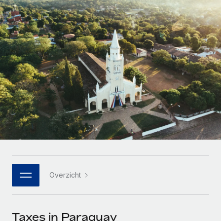
Zzp'ers internationaal onboarden en beheren
Betalingscalculator voor zzp'ers
Inloggen
Nederlands
Ontdek valuta-opties en betaalsnelheden voor
PEO
GROEIFASE
internationale zzp'ers
Ingewikkelde HR-taken eenvoudig uitbesteden
Français
Start-ups
Flexibele global HR en payroll solutions voor groeiende
LEREN MET REMOTE
Deutsch
bedrijven
INFRASTRUCTUUR
Onderzoek en gidsen
Remote Embedded
Mid-market
Español
HR naadloos in workflows integreren
Casestudy's
Teams uitbreiden met HR solutions op maat
Italiano
Platform
HR-woordenlijst
Enterprise
Ingebouwde essentiële HR-functies voor je team
Global HR voor grote bedrijven
Português (Portugal)
Checklists en templates
Verbinden
Nieuw
Bibliotheek met functiebeschrijvingen
日本語
AI-tools koppelen aan Remote met onze MCP
WERK MET ONS SAMEN
Overzicht
Strategische technologiepartners
Webinars
Integraties
한국어
Integreer global HR flexibel in je platform
Processen stroomlijnen met essentiële zakelijke tools
Evenementen
中文（简体）
Een partner worden
Taxes in Paraguay
Newsroom