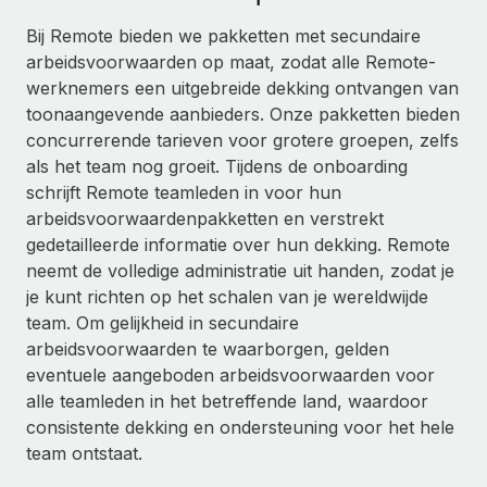
Ontdek hoe je met ons kunt samenwerken
DIENSTEN
Bij Remote bieden we pakketten met secundaire
Inzicht in salaris en talent
Vraag een expert
Remote Build
Binnenkort beschikbaar
arbeidsvoorwaarden op maat, zodat alle Remote-
Krijg hulp van global HR- en juridische experts
Integraties en advies over AI-automatiseringen
werknemers een uitgebreide dekking ontvangen van
Inzichtencentrum
toonaangevende aanbieders. Onze pakketten bieden
Achtergrondonderzoek
Support
concurrerende tarieven voor grotere groepen, zelfs
Vereenvoudig het screeningsproces van
CASESTUDY'S
als het team nog groeit. Tijdens de onboarding
kandidaten
Alle bronnen bekijken
schrijft Remote teamleden in voor hun
arbeidsvoorwaardenpakketten en verstrekt
Compliance Watchtower
gedetailleerde informatie over hun dekking. Remote
Blijf compliance-risico's voor
BLOG
neemt de volledige administratie uit handen, zodat je
Global Payroll
je kunt richten op het schalen van je wereldwijde
Apparaatbeheer
team. Om gelijkheid in secundaire
Lever en track wereldwijd IT-middelen
EOR en PEO
arbeidsvoorwaarden te waarborgen, gelden
Entiteiten oprichten
eventuele aangeboden arbeidsvoorwaarden voor
Contractor Management
Stel snel compliant entiteiten op
alle teamleden in het betreffende land, waardoor
Belastingen
consistente dekking en ondersteuning voor het hele
Mobiliteit en overplaatsing
team ontstaat.
Naar de blog
Plaats werknemers moeiteloos over