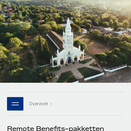
Zzp'ers internationaal onboarden en beheren
Betalingscalculator voor zzp'ers
Inloggen
Nederlands
Ontdek valuta-opties en betaalsnelheden voor
PEO
GROEIFASE
internationale zzp'ers
Ingewikkelde HR-taken eenvoudig uitbesteden
Français
Start-ups
Flexibele global HR en payroll solutions voor groeiende
LEREN MET REMOTE
Deutsch
bedrijven
INFRASTRUCTUUR
Onderzoek en gidsen
Remote Embedded
Mid-market
Español
HR naadloos in workflows integreren
Casestudy's
Teams uitbreiden met HR solutions op maat
Italiano
Platform
HR-woordenlijst
Enterprise
Ingebouwde essentiële HR-functies voor je team
Global HR voor grote bedrijven
Português (Portugal)
Checklists en templates
Verbinden
Nieuw
Bibliotheek met functiebeschrijvingen
日本語
AI-tools koppelen aan Remote met onze MCP
WERK MET ONS SAMEN
Overzicht
Strategische technologiepartners
Webinars
Integraties
한국어
Integreer global HR flexibel in je platform
Processen stroomlijnen met essentiële zakelijke tools
Evenementen
中文（简体）
Een partner worden
Remote Benefits-pakketten
Newsroom