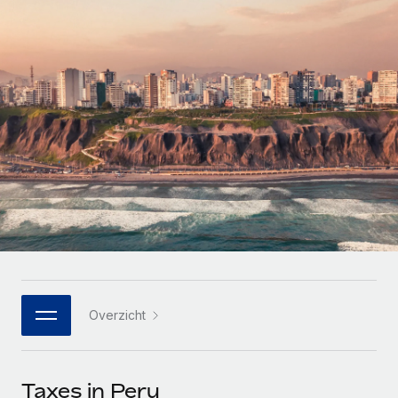
Zzp'ers internationaal onboarden en beheren
Betalingscalculator voor zzp'ers
Inloggen
Nederlands
Ontdek valuta-opties en betaalsnelheden voor
PEO
GROEIFASE
internationale zzp'ers
Ingewikkelde HR-taken eenvoudig uitbesteden
Français
Start-ups
Flexibele global HR en payroll solutions voor groeiende
LEREN MET REMOTE
Deutsch
bedrijven
INFRASTRUCTUUR
Onderzoek en gidsen
Remote Embedded
Mid-market
Español
HR naadloos in workflows integreren
Casestudy's
Teams uitbreiden met HR solutions op maat
Italiano
Platform
HR-woordenlijst
Enterprise
Ingebouwde essentiële HR-functies voor je team
Global HR voor grote bedrijven
Português (Portugal)
Checklists en templates
Verbinden
Nieuw
Bibliotheek met functiebeschrijvingen
日本語
AI-tools koppelen aan Remote met onze MCP
WERK MET ONS SAMEN
Overzicht
Strategische technologiepartners
Webinars
Integraties
한국어
Integreer global HR flexibel in je platform
Processen stroomlijnen met essentiële zakelijke tools
Evenementen
中文（简体）
Een partner worden
Taxes in Peru
Newsroom