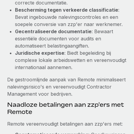
correcte documentatie.
Secundaire arbeidsvoorwaarden
Bescherming tegen verkeerde classificatie
:
BLOG
Eenvoudig secundaire arbeidsvoorwaarden
Bevat ingebouwde nalevingscontroles en een
beheren
soepele conversie van zzp'er naar werknemer.
Productupdates van Remote: Gusto- en Xero-
Gecentraliseerde documentatie
: Bewaart
integraties en Contractor Management Plus
essentiële documenten voor audits en
Het blijft de missie van Remote om alle soorten bedrijven
automatiseert belastingaangiften.
te helpen bij het aannemen, beheren en...
Juridische expertise
: Biedt begeleiding bij
complexe lokale arbeidswetten en vereenvoudigt
Meer informatie
internationaal aannemen.
De gestroomlijnde aanpak van Remote minimaliseert
Hoe Phiture 55 werknemers in 19 landen
nalevingsrisico's en vereenvoudigt Contractor
beheert met Remote
Management voor bedrijven.
Phiture, een toonaangevende leider in de wereldwijde
Naadloze betalingen aan zzp'ers met
mobiele groeiadviessector, zet zich sinds 2016...
Remote
Meer informatie
Remote vereenvoudigt betalingen aan zzp'ers met: