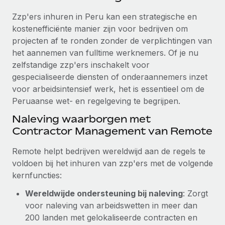
Ontdek hoe je met ons kunt samenwerken
DIENSTEN
Zzp'ers inhuren in Peru kan een strategische en
Inzicht in salaris en talent
Vraag een expert
Remote Build
Binnenkort beschikbaar
kostenefficiënte manier zijn voor bedrijven om
Krijg hulp van global HR- en juridische experts
Integraties en advies over AI-automatiseringen
projecten af te ronden zonder de verplichtingen van
Inzichtencentrum
het aannemen van fulltime werknemers. Of je nu
Achtergrondonderzoek
Support
zelfstandige zzp'ers inschakelt voor
Vereenvoudig het screeningsproces van
CASESTUDY'S
gespecialiseerde diensten of onderaannemers inzet
kandidaten
Alle bronnen bekijken
voor arbeidsintensief werk, het is essentieel om de
Peruaanse wet- en regelgeving te begrijpen.
Compliance Watchtower
Blijf compliance-risico's voor
BLOG
Naleving waarborgen met
Contractor Management van Remote
Global Payroll
Apparaatbeheer
Lever en track wereldwijd IT-middelen
Remote helpt bedrijven wereldwijd aan de regels te
EOR en PEO
voldoen bij het inhuren van zzp'ers met de volgende
Entiteiten oprichten
Contractor Management
kernfuncties:
Stel snel compliant entiteiten op
Wereldwijde ondersteuning bij naleving
: Zorgt
Belastingen
voor naleving van arbeidswetten in meer dan
Mobiliteit en overplaatsing
Naar de blog
200 landen met gelokaliseerde contracten en
Plaats werknemers moeiteloos over