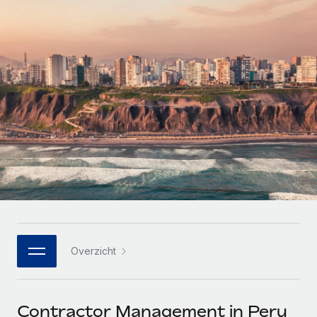
Zzp'ers internationaal onboarden en beheren
Betalingscalculator voor zzp'ers
Inloggen
Nederlands
Ontdek valuta-opties en betaalsnelheden voor
PEO
GROEIFASE
internationale zzp'ers
Ingewikkelde HR-taken eenvoudig uitbesteden
Français
Start-ups
Flexibele global HR en payroll solutions voor groeiende
LEREN MET REMOTE
Deutsch
bedrijven
INFRASTRUCTUUR
Onderzoek en gidsen
Remote Embedded
Mid-market
Español
HR naadloos in workflows integreren
Casestudy's
Teams uitbreiden met HR solutions op maat
Italiano
Platform
HR-woordenlijst
Enterprise
Ingebouwde essentiële HR-functies voor je team
Global HR voor grote bedrijven
Português (Portugal)
Checklists en templates
Verbinden
Nieuw
Bibliotheek met functiebeschrijvingen
日本語
AI-tools koppelen aan Remote met onze MCP
WERK MET ONS SAMEN
Overzicht
Strategische technologiepartners
Webinars
Integraties
한국어
Integreer global HR flexibel in je platform
Processen stroomlijnen met essentiële zakelijke tools
Evenementen
中文（简体）
Een partner worden
Contractor Management in Peru
Newsroom