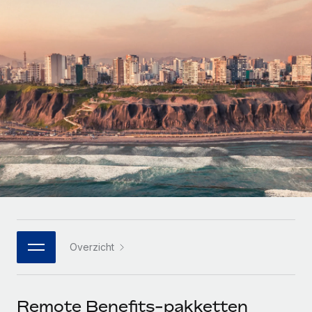
Zzp'ers internationaal onboarden en beheren
Betalingscalculator voor zzp'ers
Inloggen
Nederlands
Ontdek valuta-opties en betaalsnelheden voor
PEO
GROEIFASE
internationale zzp'ers
Ingewikkelde HR-taken eenvoudig uitbesteden
Français
Start-ups
Flexibele global HR en payroll solutions voor groeiende
LEREN MET REMOTE
Deutsch
bedrijven
INFRASTRUCTUUR
Onderzoek en gidsen
Remote Embedded
Mid-market
Español
HR naadloos in workflows integreren
Casestudy's
Teams uitbreiden met HR solutions op maat
Italiano
Platform
HR-woordenlijst
Enterprise
Ingebouwde essentiële HR-functies voor je team
Global HR voor grote bedrijven
Português (Portugal)
Checklists en templates
Verbinden
Nieuw
Bibliotheek met functiebeschrijvingen
日本語
AI-tools koppelen aan Remote met onze MCP
WERK MET ONS SAMEN
Overzicht
Strategische technologiepartners
Webinars
Integraties
한국어
Integreer global HR flexibel in je platform
Processen stroomlijnen met essentiële zakelijke tools
Evenementen
中文（简体）
Een partner worden
Remote Benefits-pakketten
Newsroom