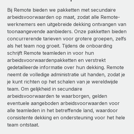
Ontdek hoe je met ons kunt samenwerken
DIENSTEN
Bij Remote bieden we pakketten met secundaire
Inzicht in salaris en talent
Vraag een expert
Remote Build
Binnenkort beschikbaar
arbeidsvoorwaarden op maat, zodat alle Remote-
Krijg hulp van global HR- en juridische experts
Integraties en advies over AI-automatiseringen
werknemers een uitgebreide dekking ontvangen van
Inzichtencentrum
toonaangevende aanbieders. Onze pakketten bieden
Achtergrondonderzoek
Support
concurrerende tarieven voor grotere groepen, zelfs
Vereenvoudig het screeningsproces van
CASESTUDY'S
als het team nog groeit. Tijdens de onboarding
kandidaten
Alle bronnen bekijken
schrijft Remote teamleden in voor hun
Hoe AI-pionier Weaviate zijn team met 120%
arbeidsvoorwaardenpakketten en verstrekt
liet groeien met Remote
Compliance Watchtower
gedetailleerde informatie over hun dekking. Remote
Blijf compliance-risico's voor
BLOG
Weaviate in één oogopslag Weaviate bouwt open source,
neemt de volledige administratie uit handen, zodat je
AI-first infrastructuur. De missie van het...
Global Payroll
je kunt richten op het schalen van je wereldwijde
Apparaatbeheer
team. Om gelijkheid in secundaire
Lever en track wereldwijd IT-middelen
Meer informatie
EOR en PEO
arbeidsvoorwaarden te waarborgen, gelden
Entiteiten oprichten
eventuele aangeboden arbeidsvoorwaarden voor
Contractor Management
Stel snel compliant entiteiten op
alle teamleden in het betreffende land, waardoor
De strategische samenwerking tussen
Belastingen
Reverse Tech en Remote voor zzp- en payroll-
consistente dekking en ondersteuning voor het hele
Mobiliteit en overplaatsing
beheer
team ontstaat.
Naar de blog
Plaats werknemers moeiteloos over
Reverse Tech in een oogopslag Reverse Tech, een start-