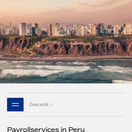
Zzp'ers internationaal onboarden en beheren
Betalingscalculator voor zzp'ers
Inloggen
Nederlands
Ontdek valuta-opties en betaalsnelheden voor
PEO
GROEIFASE
internationale zzp'ers
Ingewikkelde HR-taken eenvoudig uitbesteden
Français
Start-ups
Flexibele global HR en payroll solutions voor groeiende
LEREN MET REMOTE
Deutsch
bedrijven
INFRASTRUCTUUR
Onderzoek en gidsen
Remote Embedded
Mid-market
Español
HR naadloos in workflows integreren
Casestudy's
Teams uitbreiden met HR solutions op maat
Italiano
Platform
HR-woordenlijst
Enterprise
Ingebouwde essentiële HR-functies voor je team
Global HR voor grote bedrijven
Português (Portugal)
Checklists en templates
Verbinden
Nieuw
Bibliotheek met functiebeschrijvingen
日本語
AI-tools koppelen aan Remote met onze MCP
WERK MET ONS SAMEN
Overzicht
Strategische technologiepartners
Webinars
Integraties
한국어
Integreer global HR flexibel in je platform
Processen stroomlijnen met essentiële zakelijke tools
Evenementen
中文（简体）
Een partner worden
Payrollservices in Peru
Newsroom