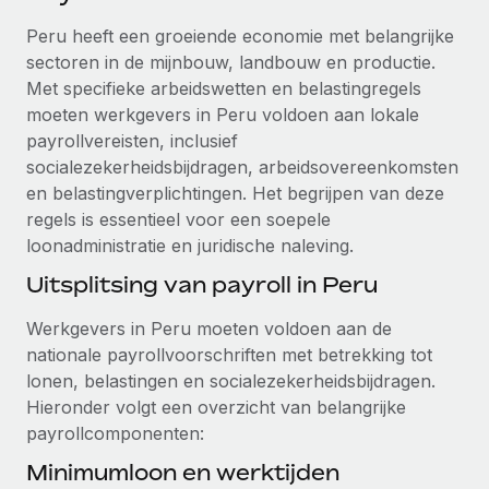
Ontdek hoe je met ons kunt samenwerken
DIENSTEN
Peru heeft een groeiende economie met belangrijke
Inzicht in salaris en talent
Vraag een expert
Remote Build
Binnenkort beschikbaar
sectoren in de mijnbouw, landbouw en productie.
Krijg hulp van global HR- en juridische experts
Integraties en advies over AI-automatiseringen
Met specifieke arbeidswetten en belastingregels
Inzichtencentrum
moeten werkgevers in Peru voldoen aan lokale
Achtergrondonderzoek
Support
payrollvereisten, inclusief
Vereenvoudig het screeningsproces van
CASESTUDY'S
socialezekerheidsbijdragen, arbeidsovereenkomsten
kandidaten
Alle bronnen bekijken
en belastingverplichtingen. Het begrijpen van deze
regels is essentieel voor een soepele
Compliance Watchtower
loonadministratie en juridische naleving.
Blijf compliance-risico's voor
BLOG
Uitsplitsing van payroll in Peru
Global Payroll
Apparaatbeheer
Lever en track wereldwijd IT-middelen
Werkgevers in Peru moeten voldoen aan de
EOR en PEO
nationale payrollvoorschriften met betrekking tot
Entiteiten oprichten
Contractor Management
lonen, belastingen en socialezekerheidsbijdragen.
Stel snel compliant entiteiten op
Hieronder volgt een overzicht van belangrijke
Belastingen
payrollcomponenten:
Mobiliteit en overplaatsing
Naar de blog
Minimumloon en werktijden
Plaats werknemers moeiteloos over