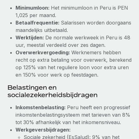
Minimumloon:
Het minimumloon in Peru is PEN
Secundaire arbeidsvoorwaarden
BLOG
1,025 per maand.
Eenvoudig secundaire arbeidsvoorwaarden
Betaalfrequentie:
Salarissen worden doorgaans
beheren
Productupdates van Remote: Gusto- en Xero-
maandelijks uitbetaald.
integraties en Contractor Management Plus
Werktijden:
De normale werkweek in Peru is 48
uur, meestal verdeeld over zes dagen.
Het blijft de missie van Remote om alle soorten bedrijven
Overwerkvergoeding:
Werknemers hebben
te helpen bij het aannemen, beheren en...
recht op extra betaling voor overwerk, berekend
Meer informatie
op 125% van het reguliere loon voor extra uren
en 150% voor werk op feestdagen.
Hoe Phiture 55 werknemers in 19 landen
Belastingen en
beheert met Remote
socialezekerheidsbijdragen
Phiture, een toonaangevende leider in de wereldwijde
Inkomstenbelasting:
Peru heeft een progressief
mobiele groeiadviessector, zet zich sinds 2016...
inkomstenbelastingsysteem met tarieven van 8%
Meer informatie
tot 30% afhankelijk van het inkomensniveau.
Werkgeversbijdragen:
Sociale zekerheid (EsSalud): 9% van het