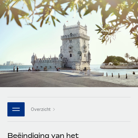
Zzp'ers internationaal onboarden en beheren
Betalingscalculator voor zzp'ers
Inloggen
Nederlands
Ontdek valuta-opties en betaalsnelheden voor
PEO
GROEIFASE
internationale zzp'ers
Ingewikkelde HR-taken eenvoudig uitbesteden
Français
Start-ups
Flexibele global HR en payroll solutions voor groeiende
LEREN MET REMOTE
Deutsch
bedrijven
INFRASTRUCTUUR
Onderzoek en gidsen
Remote Embedded
Mid-market
Español
HR naadloos in workflows integreren
Casestudy's
Teams uitbreiden met HR solutions op maat
Italiano
Platform
HR-woordenlijst
Enterprise
Ingebouwde essentiële HR-functies voor je team
Global HR voor grote bedrijven
Português (Portugal)
Checklists en templates
Verbinden
Nieuw
Bibliotheek met functiebeschrijvingen
日本語
AI-tools koppelen aan Remote met onze MCP
WERK MET ONS SAMEN
Overzicht
Strategische technologiepartners
Webinars
Integraties
한국어
Integreer global HR flexibel in je platform
Processen stroomlijnen met essentiële zakelijke tools
Evenementen
中文（简体）
Een partner worden
Beëindiging van het
Newsroom