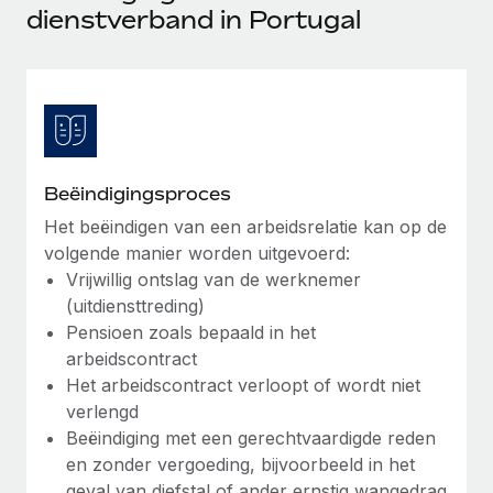
Ontdek hoe je met ons kunt samenwerken
DIENSTEN
dienstverband in Portugal
Inzicht in salaris en talent
Vraag een expert
Remote Build
Binnenkort beschikbaar
Krijg hulp van global HR- en juridische experts
Integraties en advies over AI-automatiseringen
Inzichtencentrum
Achtergrondonderzoek
Support
Vereenvoudig het screeningsproces van
CASESTUDY'S
kandidaten
Alle bronnen bekijken
Beëindigingsproces
Compliance Watchtower
Het beëindigen van een arbeidsrelatie kan op de
volgende manier worden uitgevoerd:
Blijf compliance-risico's voor
BLOG
Vrijwillig ontslag van de werknemer
Global Payroll
Apparaatbeheer
(uitdiensttreding)
Lever en track wereldwijd IT-middelen
Pensioen zoals bepaald in het
EOR en PEO
arbeidscontract
Entiteiten oprichten
Contractor Management
Het arbeidscontract verloopt of wordt niet
Stel snel compliant entiteiten op
verlengd
Belastingen
Beëindiging met een gerechtvaardigde reden
Mobiliteit en overplaatsing
en zonder vergoeding, bijvoorbeeld in het
Naar de blog
Plaats werknemers moeiteloos over
geval van diefstal of ander ernstig wangedrag