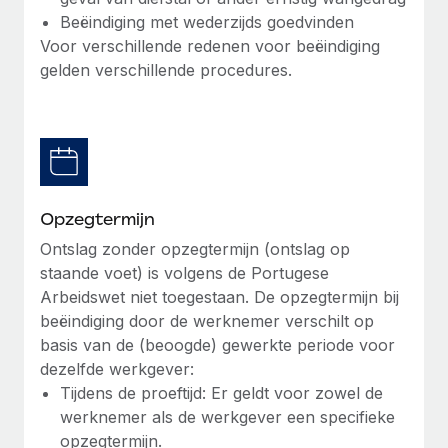
Beëindiging met wederzijds goedvinden
Secundaire arbeidsvoorwaarden
Voor verschillende redenen voor beëindiging
BLOG
Eenvoudig secundaire arbeidsvoorwaarden
gelden verschillende procedures.
beheren
Productupdates van Remote: Gusto- en Xero-
integraties en Contractor Management Plus
Het blijft de missie van Remote om alle soorten bedrijven
te helpen bij het aannemen, beheren en...
Meer informatie
Opzegtermijn
Ontslag zonder opzegtermijn (ontslag op
staande voet) is volgens de Portugese
Hoe Phiture 55 werknemers in 19 landen
Arbeidswet niet toegestaan. De opzegtermijn bij
beheert met Remote
beëindiging door de werknemer verschilt op
Phiture, een toonaangevende leider in de wereldwijde
basis van de (beoogde) gewerkte periode voor
mobiele groeiadviessector, zet zich sinds 2016...
dezelfde werkgever:
Tijdens de proeftijd: Er geldt voor zowel de
Meer informatie
werknemer als de werkgever een specifieke
opzegtermijn.