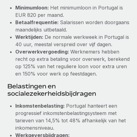
Minimumloon:
Het minimumloon in Portugal is
Secundaire arbeidsvoorwaarden
BLOG
EUR 820 per maand.
Eenvoudig secundaire arbeidsvoorwaarden
Betaalfrequentie:
Salarissen worden doorgaans
beheren
Productupdates van Remote: Gusto- en Xero-
maandelijks uitbetaald.
integraties en Contractor Management Plus
Werktijden:
De normale werkweek in Portugal is
40 uur, meestal verspreid over vijf dagen.
Het blijft de missie van Remote om alle soorten bedrijven
Overwerkvergoeding:
Werknemers hebben
te helpen bij het aannemen, beheren en...
recht op extra betaling voor overwerk, berekend
Meer informatie
op 125% van het reguliere loon voor extra uren
en 150% voor werk op feestdagen.
Hoe Phiture 55 werknemers in 19 landen
Belastingen en
beheert met Remote
socialezekerheidsbijdragen
Phiture, een toonaangevende leider in de wereldwijde
Inkomstenbelasting:
Portugal hanteert een
mobiele groeiadviessector, zet zich sinds 2016...
progressief inkomstenbelastingsysteem met
Meer informatie
tarieven van 14,5% tot 48% afhankelijk van het
inkomensniveau.
Werkgeversbijdragen: