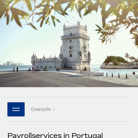
Zzp'ers internationaal onboarden en beheren
Betalingscalculator voor zzp'ers
Inloggen
Nederlands
Ontdek valuta-opties en betaalsnelheden voor
PEO
GROEIFASE
internationale zzp'ers
Ingewikkelde HR-taken eenvoudig uitbesteden
Français
Start-ups
Flexibele global HR en payroll solutions voor groeiende
LEREN MET REMOTE
Deutsch
bedrijven
INFRASTRUCTUUR
Onderzoek en gidsen
Remote Embedded
Mid-market
Español
HR naadloos in workflows integreren
Casestudy's
Teams uitbreiden met HR solutions op maat
Italiano
Platform
HR-woordenlijst
Enterprise
Ingebouwde essentiële HR-functies voor je team
Global HR voor grote bedrijven
Português (Portugal)
Checklists en templates
Verbinden
Nieuw
Bibliotheek met functiebeschrijvingen
日本語
AI-tools koppelen aan Remote met onze MCP
WERK MET ONS SAMEN
Overzicht
Strategische technologiepartners
Webinars
Integraties
한국어
Integreer global HR flexibel in je platform
Processen stroomlijnen met essentiële zakelijke tools
Evenementen
中文（简体）
Een partner worden
Payrollservices in Portugal
Newsroom