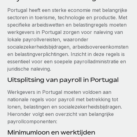
Ontdek hoe je met ons kunt samenwerken
DIENSTEN
Portugal heeft een sterke economie met belangrijke
Inzicht in salaris en talent
Vraag een expert
Remote Build
Binnenkort beschikbaar
sectoren in toerisme, technologie en productie. Met
Krijg hulp van global HR- en juridische experts
Integraties en advies over AI-automatiseringen
specifieke arbeidswetten en belastingregels moeten
Inzichtencentrum
werkgevers in Portugal zorgen voor naleving van
Achtergrondonderzoek
Support
lokale payrollvereisten, waaronder
Vereenvoudig het screeningsproces van
CASESTUDY'S
socialezekerheidsbijdragen, arbeidsovereenkomsten
kandidaten
Alle bronnen bekijken
en belastingverplichtingen. Inzicht in deze regels is
essentieel voor een soepele payrolladministratie en
Compliance Watchtower
juridische naleving.
Blijf compliance-risico's voor
BLOG
Uitsplitsing van payroll in Portugal
Global Payroll
Apparaatbeheer
Lever en track wereldwijd IT-middelen
Werkgevers in Portugal moeten voldoen aan
EOR en PEO
nationale regels voor payroll met betrekking tot
Entiteiten oprichten
Contractor Management
lonen, belastingen en socialezekerheidsbijdragen.
Stel snel compliant entiteiten op
Hieronder volgt een overzicht van belangrijke
Belastingen
payrollcomponenten:
Mobiliteit en overplaatsing
Naar de blog
Minimumloon en werktijden
Plaats werknemers moeiteloos over