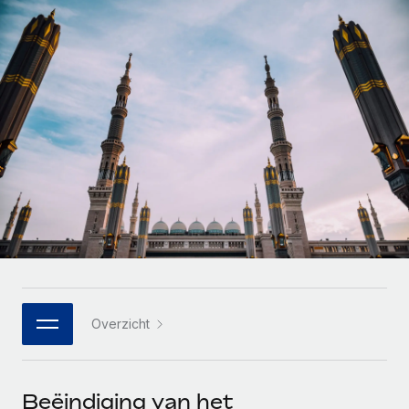
Zzp'ers internationaal onboarden en beheren
Betalingscalculator voor zzp'ers
Inloggen
Nederlands
Ontdek valuta-opties en betaalsnelheden voor
PEO
GROEIFASE
internationale zzp'ers
Ingewikkelde HR-taken eenvoudig uitbesteden
Français
Start-ups
Flexibele global HR en payroll solutions voor groeiende
LEREN MET REMOTE
Deutsch
bedrijven
INFRASTRUCTUUR
Onderzoek en gidsen
Remote Embedded
Mid-market
Español
HR naadloos in workflows integreren
Casestudy's
Teams uitbreiden met HR solutions op maat
Italiano
Platform
HR-woordenlijst
Enterprise
Ingebouwde essentiële HR-functies voor je team
Global HR voor grote bedrijven
Português (Portugal)
Checklists en templates
Verbinden
Nieuw
Bibliotheek met functiebeschrijvingen
日本語
AI-tools koppelen aan Remote met onze MCP
WERK MET ONS SAMEN
Overzicht
Strategische technologiepartners
Webinars
Integraties
한국어
Integreer global HR flexibel in je platform
Processen stroomlijnen met essentiële zakelijke tools
Evenementen
中文（简体）
Een partner worden
Beëindiging van het
Newsroom