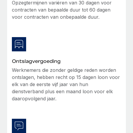
Opzegtermijnen variëren van 30 dagen voor
Secundaire arbeidsvoorwaarden
contracten van bepaalde duur tot 60 dagen
BLOG
Eenvoudig secundaire arbeidsvoorwaarden
voor contracten van onbepaalde duur.
beheren
Productupdates van Remote: Gusto- en Xero-
integraties en Contractor Management Plus
Het blijft de missie van Remote om alle soorten bedrijven
te helpen bij het aannemen, beheren en...
Ontslagvergoeding
Meer informatie
Werknemers die zonder geldige reden worden
ontslagen, hebben recht op 15 dagen loon voor
Hoe Phiture 55 werknemers in 19 landen
elk van de eerste vijf jaar van hun
beheert met Remote
dienstverband plus een maand loon voor elk
Phiture, een toonaangevende leider in de wereldwijde
daaropvolgend jaar.
mobiele groeiadviessector, zet zich sinds 2016...
Meer informatie